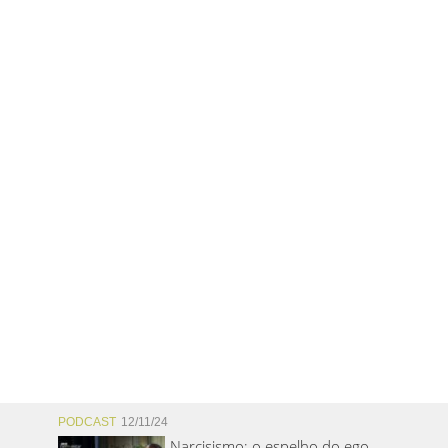
PODCAST
12/11/24
Narcisismo: o espelho do ego