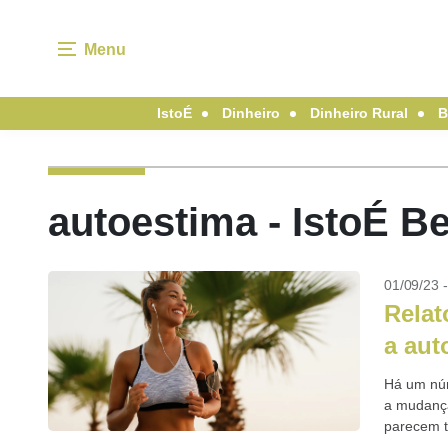
Menu
IstoÉ
Dinheiro
Dinheiro Rural
B
autoestima - IstoÉ B
01/09/23 
Relat
a aut
Há um número
a mudança
parecem te
cerebral,..