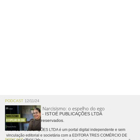
PODCAST
12/11/24
Narcisismo: o espelho do ego
Copyright © 2026 - ISTOÉ PUBLICAÇÕES LTDA
Todos os direitos reservados.
A ISTOÉ PUBLICAÇÕES LTDA é um portal digital independente e sem
vinculação editorial e societária com a EDITORA TRES COMÉRCIO DE
PODCAST
05/11/24