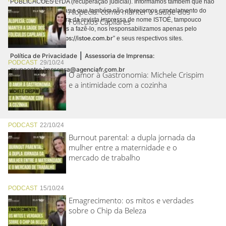
PUBLICACÕES LTDA (recuperação judicial). Informamos também que não
Alopecia: como manter a saúde dos
realizamos cobranças e que também não oferecemos cancelamento do
contrato de assinatura da revista impressa de nome ISTOÉ, tampouco
Folículos Capilares
autorizamos terceiros a fazê-lo, nos responsabilizamos apenas pelo
https://istoe.com.br
conteúdo digital “
” e seus respectivos sites.
|
Política de Privacidade
Assessoria de Imprensa:
PODCAST
29/10/24
grupoentre.imprensa@agenciafr.com.br
O amor à Gastronomia: Michele Crispim
e a intimidade com a cozinha
PODCAST
22/10/24
Burnout parental: a dupla jornada da
mulher entre a maternidade e o
mercado de trabalho
PODCAST
15/10/24
Emagrecimento: os mitos e verdades
sobre o Chip da Beleza