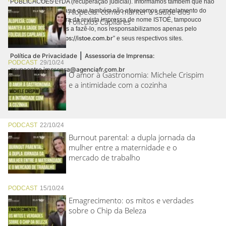
PUBLICACÕES LTDA (recuperação judicial). Informamos também que não
Alopecia: como manter a saúde dos
realizamos cobranças e que também não oferecemos cancelamento do
contrato de assinatura da revista impressa de nome ISTOÉ, tampouco
Folículos Capilares
autorizamos terceiros a fazê-lo, nos responsabilizamos apenas pelo
https://istoe.com.br
conteúdo digital “
” e seus respectivos sites.
|
Política de Privacidade
Assessoria de Imprensa:
PODCAST
29/10/24
grupoentre.imprensa@agenciafr.com.br
O amor à Gastronomia: Michele Crispim
e a intimidade com a cozinha
PODCAST
22/10/24
Burnout parental: a dupla jornada da
mulher entre a maternidade e o
mercado de trabalho
PODCAST
15/10/24
Emagrecimento: os mitos e verdades
sobre o Chip da Beleza