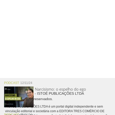
PODCAST
12/11/24
Narcisismo: o espelho do ego
Copyright © 2026 - ISTOÉ PUBLICAÇÕES LTDA
Todos os direitos reservados.
A ISTOÉ PUBLICAÇÕES LTDA é um portal digital independente e sem
vinculação editorial e societária com a EDITORA TRES COMÉRCIO DE
PODCAST
05/11/24