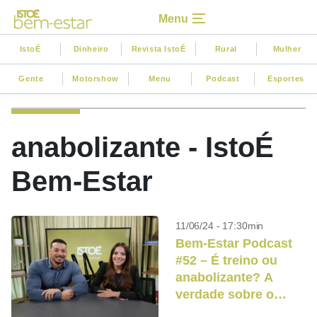
Menu
IstoÉ
Dinheiro
Revista IstoÉ
Rural
Mulher
Gente
Motorshow
Menu
Podcast
Esportes
anabolizante - IstoÉ
Bem-Estar
11/06/24 - 17:30min
Bem-Estar Podcast
#52 – É treino ou
anabolizante? A
verdade sobre o
fisiculturismo