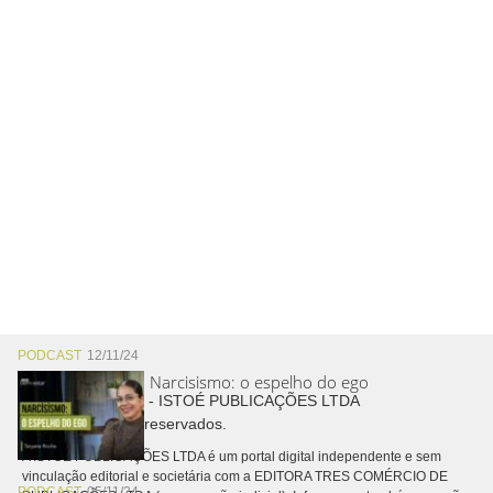
PODCAST
12/11/24
Narcisismo: o espelho do ego
Copyright © 2026 - ISTOÉ PUBLICAÇÕES LTDA
Todos os direitos reservados.
A ISTOÉ PUBLICAÇÕES LTDA é um portal digital independente e sem
vinculação editorial e societária com a EDITORA TRES COMÉRCIO DE
PODCAST
05/11/24