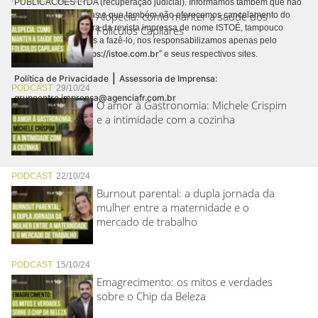
PUBLICACÕES LTDA (recuperação judicial). Informamos também que não
Alopecia: como manter a saúde dos
realizamos cobranças e que também não oferecemos cancelamento do
contrato de assinatura da revista impressa de nome ISTOÉ, tampouco
Folículos Capilares
autorizamos terceiros a fazê-lo, nos responsabilizamos apenas pelo
https://istoe.com.br
conteúdo digital “
” e seus respectivos sites.
|
Política de Privacidade
Assessoria de Imprensa:
PODCAST
29/10/24
grupoentre.imprensa@agenciafr.com.br
O amor à Gastronomia: Michele Crispim
e a intimidade com a cozinha
PODCAST
22/10/24
Burnout parental: a dupla jornada da
mulher entre a maternidade e o
mercado de trabalho
PODCAST
15/10/24
Emagrecimento: os mitos e verdades
sobre o Chip da Beleza