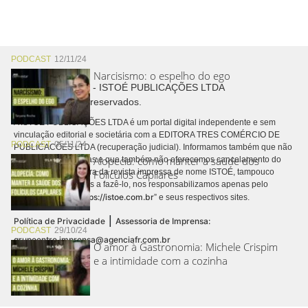
PODCAST
12/11/24
Narcisismo: o espelho do ego
Copyright © 2026 - ISTOÉ PUBLICAÇÕES LTDA
Todos os direitos reservados.
A ISTOÉ PUBLICAÇÕES LTDA é um portal digital independente e sem
vinculação editorial e societária com a EDITORA TRES COMÉRCIO DE
PODCAST
05/11/24
PUBLICACÕES LTDA (recuperação judicial). Informamos também que não
Alopecia: como manter a saúde dos
realizamos cobranças e que também não oferecemos cancelamento do
contrato de assinatura da revista impressa de nome ISTOÉ, tampouco
Folículos Capilares
autorizamos terceiros a fazê-lo, nos responsabilizamos apenas pelo
https://istoe.com.br
conteúdo digital “
” e seus respectivos sites.
|
Política de Privacidade
Assessoria de Imprensa:
PODCAST
29/10/24
grupoentre.imprensa@agenciafr.com.br
O amor à Gastronomia: Michele Crispim
e a intimidade com a cozinha