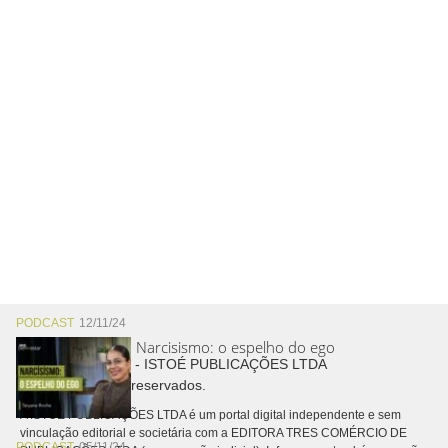
PODCAST
12/11/24
Narcisismo: o espelho do ego
Copyright © 2026 - ISTOÉ PUBLICAÇÕES LTDA
Todos os direitos reservados.
A ISTOÉ PUBLICAÇÕES LTDA é um portal digital independente e sem
vinculação editorial e societária com a EDITORA TRES COMÉRCIO DE
PODCAST
05/11/24