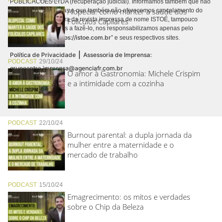
PUBLICACÕES LTDA (recuperação judicial). Informamos também que não
Alopecia: como manter a saúde dos
realizamos cobranças e que também não oferecemos cancelamento do
contrato de assinatura da revista impressa de nome ISTOÉ, tampouco
Folículos Capilares
autorizamos terceiros a fazê-lo, nos responsabilizamos apenas pelo
https://istoe.com.br
conteúdo digital “
” e seus respectivos sites.
|
Política de Privacidade
Assessoria de Imprensa:
PODCAST
29/10/24
grupoentre.imprensa@agenciafr.com.br
O amor à Gastronomia: Michele Crispim
e a intimidade com a cozinha
PODCAST
22/10/24
Burnout parental: a dupla jornada da
mulher entre a maternidade e o
mercado de trabalho
PODCAST
15/10/24
Emagrecimento: os mitos e verdades
sobre o Chip da Beleza