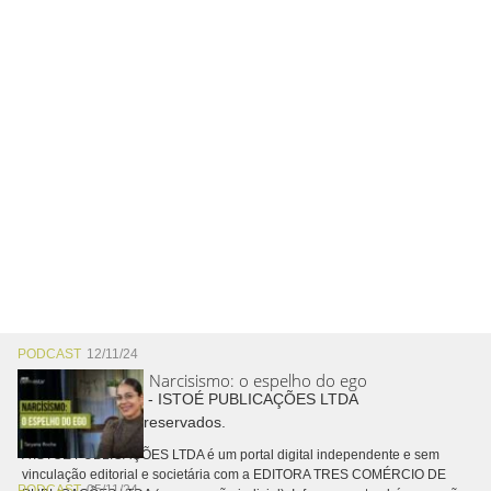
PODCAST
12/11/24
Narcisismo: o espelho do ego
Copyright © 2026 - ISTOÉ PUBLICAÇÕES LTDA
Todos os direitos reservados.
A ISTOÉ PUBLICAÇÕES LTDA é um portal digital independente e sem
vinculação editorial e societária com a EDITORA TRES COMÉRCIO DE
PODCAST
05/11/24