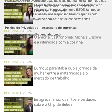
PUBLICACÕES LTDA (recuperação judicial). Informamos também que não
Alopecia: como manter a saúde dos
realizamos cobranças e que também não oferecemos cancelamento do
contrato de assinatura da revista impressa de nome ISTOÉ, tampouco
Folículos Capilares
autorizamos terceiros a fazê-lo, nos responsabilizamos apenas pelo
https://istoe.com.br
conteúdo digital “
” e seus respectivos sites.
|
Política de Privacidade
Assessoria de Imprensa:
PODCAST
29/10/24
grupoentre.imprensa@agenciafr.com.br
O amor à Gastronomia: Michele Crispim
e a intimidade com a cozinha
PODCAST
22/10/24
Burnout parental: a dupla jornada da
mulher entre a maternidade e o
mercado de trabalho
PODCAST
15/10/24
Emagrecimento: os mitos e verdades
sobre o Chip da Beleza