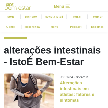
Menu
IstoÉ
Dinheiro
Revista IstoÉ
Rural
Mulher
Gente
Motorshow
Menu
Podcast
Esportes
alterações intestinais
- IstoÉ Bem-Estar
08/01/24 - 8:24min
Alterações
intestinais em
atletas: fatores e
sintomas