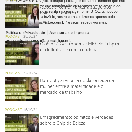
PUBLICACÕES LTDA (recuperação judicial). Informamos também que não
Alopecia: como manter a saúde dos
realizamos cobranças e que também não oferecemos cancelamento do
contrato de assinatura da revista impressa de nome ISTOÉ, tampouco
Folículos Capilares
autorizamos terceiros a fazê-lo, nos responsabilizamos apenas pelo
https://istoe.com.br
conteúdo digital “
” e seus respectivos sites.
|
Política de Privacidade
Assessoria de Imprensa:
PODCAST
29/10/24
grupoentre.imprensa@agenciafr.com.br
O amor à Gastronomia: Michele Crispim
e a intimidade com a cozinha
PODCAST
22/10/24
Burnout parental: a dupla jornada da
mulher entre a maternidade e o
mercado de trabalho
PODCAST
15/10/24
Emagrecimento: os mitos e verdades
sobre o Chip da Beleza