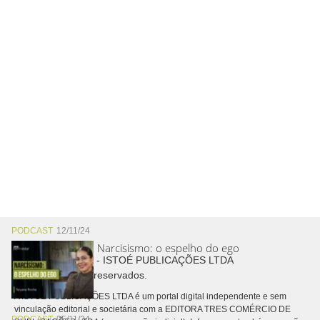
PODCAST
12/11/24
Narcisismo: o espelho do ego
Copyright © 2026 - ISTOÉ PUBLICAÇÕES LTDA
Todos os direitos reservados.
A ISTOÉ PUBLICAÇÕES LTDA é um portal digital independente e sem
vinculação editorial e societária com a EDITORA TRES COMÉRCIO DE
PODCAST
05/11/24