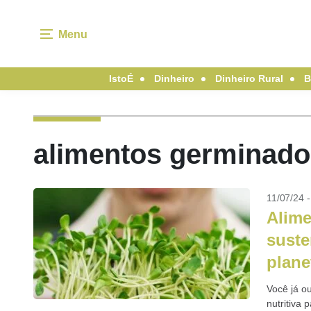
Menu
IstoÉ
Dinheiro
Dinheiro Rural
B
alimentos germinado
11/07/24 
Alime
suste
plane
Você já o
nutritiva 