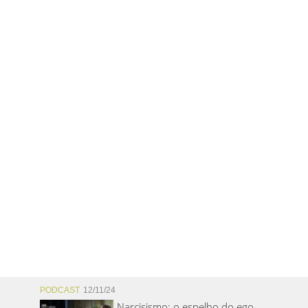
PODCAST
12/11/24
Narcisismo: o espelho do ego