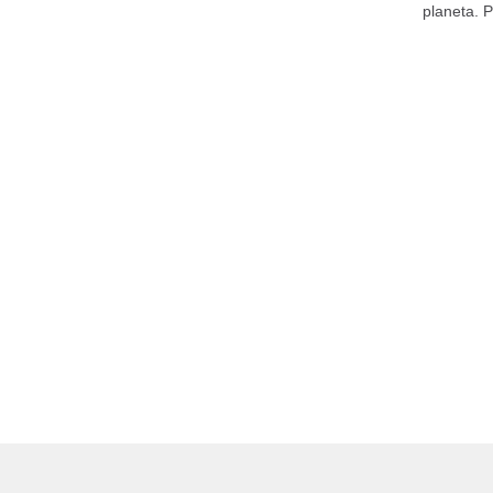
planeta. 
convido-os