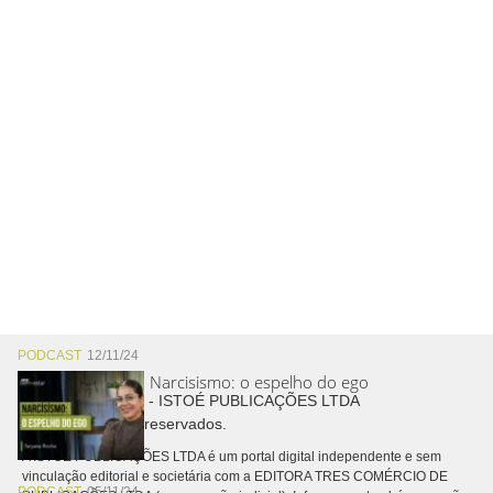
PODCAST
12/11/24
Narcisismo: o espelho do ego
Copyright © 2026 - ISTOÉ PUBLICAÇÕES LTDA
Todos os direitos reservados.
A ISTOÉ PUBLICAÇÕES LTDA é um portal digital independente e sem
vinculação editorial e societária com a EDITORA TRES COMÉRCIO DE
PODCAST
05/11/24