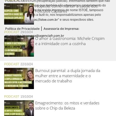
PUBLICACÕES LTDA (recuperação judicial). Informamos também que não
Alopecia: como manter a saúde dos
realizamos cobranças e que também não oferecemos cancelamento do
contrato de assinatura da revista impressa de nome ISTOÉ, tampouco
Folículos Capilares
autorizamos terceiros a fazê-lo, nos responsabilizamos apenas pelo
https://istoe.com.br
conteúdo digital “
” e seus respectivos sites.
|
Política de Privacidade
Assessoria de Imprensa:
PODCAST
29/10/24
grupoentre.imprensa@agenciafr.com.br
O amor à Gastronomia: Michele Crispim
e a intimidade com a cozinha
PODCAST
22/10/24
Burnout parental: a dupla jornada da
mulher entre a maternidade e o
mercado de trabalho
PODCAST
15/10/24
Emagrecimento: os mitos e verdades
sobre o Chip da Beleza