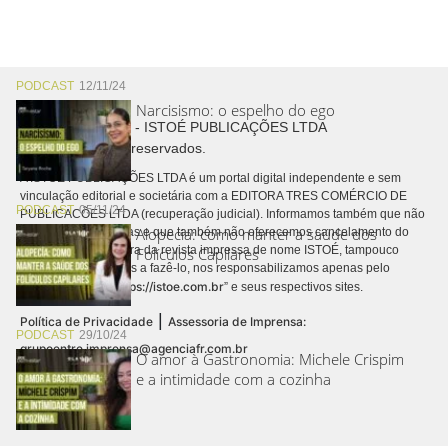
PODCAST
12/11/24
Narcisismo: o espelho do ego
Copyright © 2026 - ISTOÉ PUBLICAÇÕES LTDA
Todos os direitos reservados.
A ISTOÉ PUBLICAÇÕES LTDA é um portal digital independente e sem
vinculação editorial e societária com a EDITORA TRES COMÉRCIO DE
PODCAST
05/11/24
PUBLICACÕES LTDA (recuperação judicial). Informamos também que não
Alopecia: como manter a saúde dos
realizamos cobranças e que também não oferecemos cancelamento do
contrato de assinatura da revista impressa de nome ISTOÉ, tampouco
Folículos Capilares
autorizamos terceiros a fazê-lo, nos responsabilizamos apenas pelo
https://istoe.com.br
conteúdo digital “
” e seus respectivos sites.
|
Política de Privacidade
Assessoria de Imprensa:
PODCAST
29/10/24
grupoentre.imprensa@agenciafr.com.br
O amor à Gastronomia: Michele Crispim
e a intimidade com a cozinha