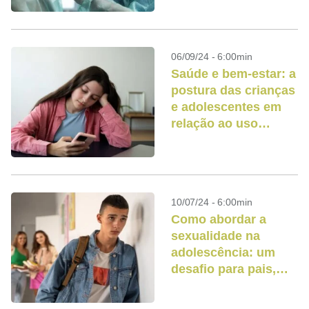
06/09/24 - 6:00min
Saúde e bem-estar: a
postura das crianças
e adolescentes em
relação ao uso
excessivo do celular
10/07/24 - 6:00min
Como abordar a
sexualidade na
adolescência: um
desafio para pais,
mães e cuidadores