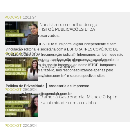
PODCAST
12/11/24
Narcisismo: o espelho do ego
Copyright © 2026 - ISTOÉ PUBLICAÇÕES LTDA
Todos os direitos reservados.
A ISTOÉ PUBLICAÇÕES LTDA é um portal digital independente e sem
vinculação editorial e societária com a EDITORA TRES COMÉRCIO DE
PODCAST
05/11/24
PUBLICACÕES LTDA (recuperação judicial). Informamos também que não
Alopecia: como manter a saúde dos
realizamos cobranças e que também não oferecemos cancelamento do
contrato de assinatura da revista impressa de nome ISTOÉ, tampouco
Folículos Capilares
autorizamos terceiros a fazê-lo, nos responsabilizamos apenas pelo
https://istoe.com.br
conteúdo digital “
” e seus respectivos sites.
|
Política de Privacidade
Assessoria de Imprensa:
PODCAST
29/10/24
grupoentre.imprensa@agenciafr.com.br
O amor à Gastronomia: Michele Crispim
e a intimidade com a cozinha
PODCAST
22/10/24