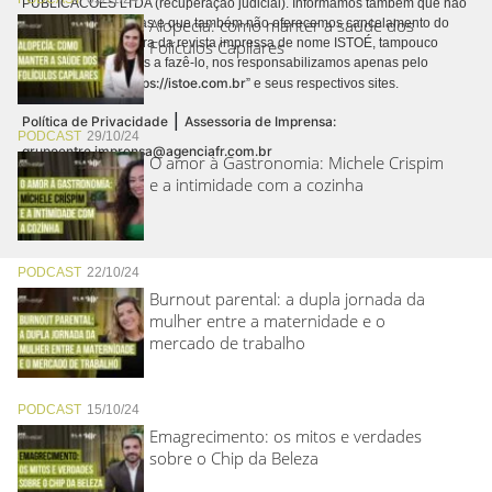
PUBLICACÕES LTDA (recuperação judicial). Informamos também que não
Alopecia: como manter a saúde dos
realizamos cobranças e que também não oferecemos cancelamento do
contrato de assinatura da revista impressa de nome ISTOÉ, tampouco
Folículos Capilares
autorizamos terceiros a fazê-lo, nos responsabilizamos apenas pelo
https://istoe.com.br
conteúdo digital “
” e seus respectivos sites.
|
Política de Privacidade
Assessoria de Imprensa:
PODCAST
29/10/24
grupoentre.imprensa@agenciafr.com.br
O amor à Gastronomia: Michele Crispim
e a intimidade com a cozinha
PODCAST
22/10/24
Burnout parental: a dupla jornada da
mulher entre a maternidade e o
mercado de trabalho
PODCAST
15/10/24
Emagrecimento: os mitos e verdades
sobre o Chip da Beleza