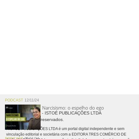
PODCAST
12/11/24
Narcisismo: o espelho do ego
Copyright © 2026 - ISTOÉ PUBLICAÇÕES LTDA
Todos os direitos reservados.
A ISTOÉ PUBLICAÇÕES LTDA é um portal digital independente e sem
vinculação editorial e societária com a EDITORA TRES COMÉRCIO DE
PODCAST
05/11/24