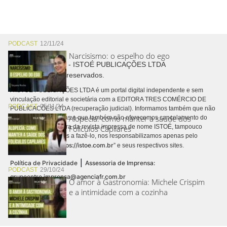
PODCAST
12/11/24
Narcisismo: o espelho do ego
Copyright © 2026 - ISTOÉ PUBLICAÇÕES LTDA
Todos os direitos reservados.
A ISTOÉ PUBLICAÇÕES LTDA é um portal digital independente e sem
vinculação editorial e societária com a EDITORA TRES COMÉRCIO DE
PODCAST
05/11/24
PUBLICACÕES LTDA (recuperação judicial). Informamos também que não
Alopecia: como manter a saúde dos
realizamos cobranças e que também não oferecemos cancelamento do
contrato de assinatura da revista impressa de nome ISTOÉ, tampouco
Folículos Capilares
autorizamos terceiros a fazê-lo, nos responsabilizamos apenas pelo
https://istoe.com.br
conteúdo digital “
” e seus respectivos sites.
|
Política de Privacidade
Assessoria de Imprensa:
PODCAST
29/10/24
grupoentre.imprensa@agenciafr.com.br
O amor à Gastronomia: Michele Crispim
e a intimidade com a cozinha