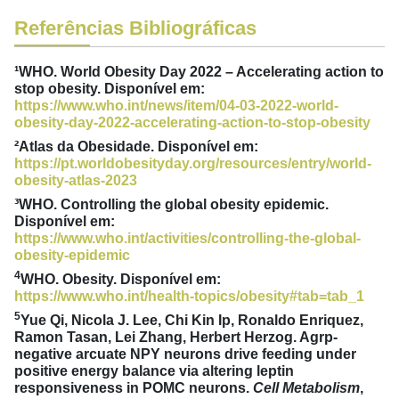
Referências Bibliográficas
¹WHO. World Obesity Day 2022 – Accelerating action to
stop obesity. Disponível em:
https://www.who.int/news/item/04-03-2022-world-
obesity-day-2022-accelerating-action-to-stop-obesity
²Atlas da Obesidade. Disponível em:
https://pt.worldobesityday.org/resources/entry/world-
obesity-atlas-2023
³WHO. Controlling the global obesity epidemic.
Disponível em:
https://www.who.int/activities/controlling-the-global-
obesity-epidemic
4
WHO. Obesity. Disponível em:
https://www.who.int/health-topics/obesity#tab=tab_1
5
Yue Qi, Nicola J. Lee, Chi Kin Ip, Ronaldo Enriquez,
Ramon Tasan, Lei Zhang, Herbert Herzog. Agrp-
negative arcuate NPY neurons drive feeding under
positive energy balance via altering leptin
responsiveness in POMC neurons.
Cell Metabolism
,