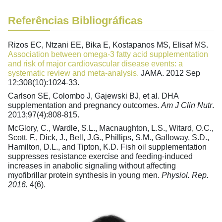
Referências Bibliográficas
Rizos EC, Ntzani EE, Bika E, Kostapanos MS, Elisaf MS.
Association between omega-3 fatty acid supplementation
and risk of major cardiovascular disease events: a
systematic review and meta-analysis.
JAMA. 2012 Sep
12;308(10):1024-33
.
Carlson SE, Colombo J, Gajewski BJ, et al. DHA
supplementation and pregnancy outcomes.
Am J Clin Nutr
.
2013;97(4):808-815.
McGlory, C., Wardle, S.L., Macnaughton, L.S., Witard, O.C.,
Scott, F., Dick, J., Bell, J.G., Phillips, S.M., Galloway, S.D.,
Hamilton, D.L., and Tipton, K.D. Fish oil supplementation
suppresses resistance exercise and feeding-induced
increases in anabolic signaling without affecting
myofibrillar protein synthesis in young men.
Physiol. Rep.
2016.
4
(6).