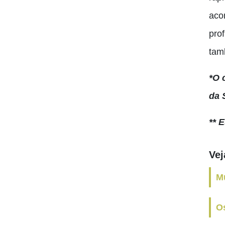
aco
pro
tam
*O 
da 
** 
Ve
Mu
Os