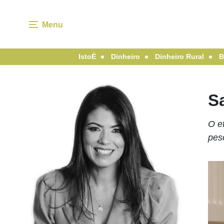
Menu
IstoÉ
Dinheiro
Dinheiro Rural
B
Sa
O e
pes