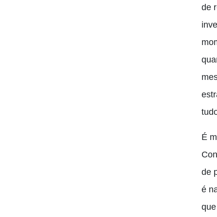
de 
inv
mom
qua
mes
estr
tudo
É m
Con
de 
é n
que