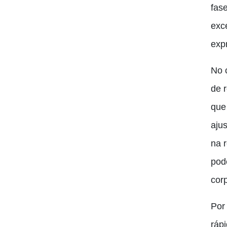
fas
exc
expr
No 
de 
que
aju
na 
pod
corp
Por
ráp