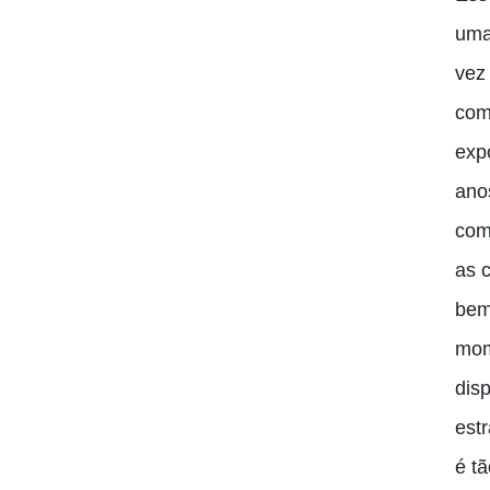
uma
vez
com
exp
ano
com
as 
bem
mom
dis
est
é t