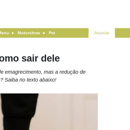
Menu
Motorshow
Pet
Anuncie
como sair dele
o de emagrecimento, mas a redução de
? Saiba no texto abaixo!