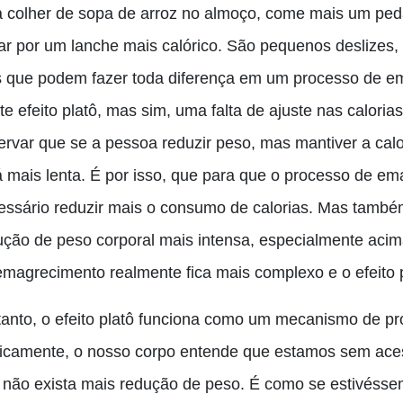
 colher de sopa de arroz no almoço, come mais um peda
tar por um lanche mais calórico. São pequenos deslizes
 que podem fazer toda diferença em um processo de em
te efeito platô, mas sim
,
uma falta de ajuste nas caloria
ervar que se a pessoa reduzir peso, mas mantiver a cal
á mais lenta. É por isso, que para que o processo de em
essário reduzir mais o consumo de calorias. Mas també
ução de peso corporal mais intensa, especialmente aci
emagrecimento realmente fica mais complexo e o efeito p
tanto, o efeito platô funciona como um mecanismo de pr
icamente, o nosso corpo entende que estamos sem acess
 não exista mais redução de peso. É como se estivéss