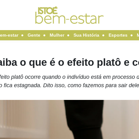
em-estar
Gente
Mulher
Sua História
Esportes
iba o que é o efeito platô e 
feito platô ocorre quando o indivíduo está em process
o fica estagnada. Dito isso, como fazemos para sair dele