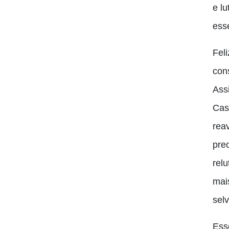
e l
ess
Fel
con
Ass
Cas
rea
pre
rel
mai
sel
Ess