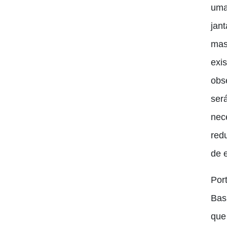
uma
jan
mas
exis
obs
ser
nec
red
de 
Por
Bas
que