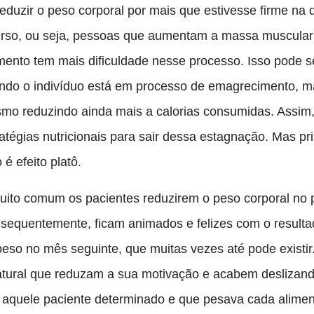
reduzir o peso corporal por mais que estivesse firme
na
d
erso, ou seja, pessoas que aumentam a massa muscula
ento tem mais dificuldade nesse processo. Isso pode 
ndo o indivíduo está em processo de emagrecimento, ma
mo reduzindo ainda mais a calorias consumidas. Assim, p
atégias nutricionais para sair dessa estagnação.
Mas pri
 é efeito platô.
uito comum os pacientes reduzirem o peso corporal no p
sequentemente
,
ficam animados e felizes com o result
peso no mês seguinte, que muitas vezes até pode existir
atural que reduzam a sua motivação e acab
e
m deslizand
 aquele paciente determinado e que pesava cada aliment