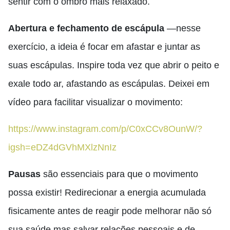
sentir com o ombro mais relaxado.
Abertura e fechamento de escápula
—nesse
exercício, a ideia é focar em afastar e juntar as
suas escápulas. Inspire toda vez que abrir o peito e
exale todo ar
, afastando
as escápulas. Deixei em
vídeo para facilitar visualizar o movimento:
https://www.instagram.com/p/C0xCCv8OunW/?
igsh=eDZ4dGVhMXlzNnIz
Pausas
são essenciais para que o movimento
possa existir! Redirecionar a energia acumulada
fisicamente antes de reagir pode melhorar não só
sua saúde mas salvar relações pessoais e de