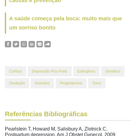
causas e prevenção
A saúde começa pela boca: muito mais que
um sorriso bonito
Cortisol
Depressão Pós-Parto
Estrogênio
Genético
Gestação
Gravidez
Progesterona
Sono
Referências Bibliográficas
Pearlstein T, Howard M, Salisbury A, Zlotnick C.
Postpartum depression. Am J Obstet Gynecol. 2009