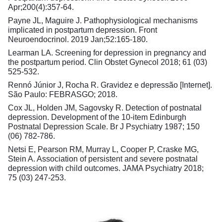
Apr;200(4):357-64.
Payne JL, Maguire J. Pathophysiological mechanisms
implicated in postpartum depression. Front
Neuroendocrinol. 2019 Jan;52:165-180.
Learman LA. Screening for depression in pregnancy and
the postpartum period. Clin Obstet Gynecol 2018; 61 (03)
525-532.
Rennó Júnior J, Rocha R. Gravidez e depressão [Internet].
São Paulo: FEBRASGO; 2018.
Cox JL, Holden JM, Sagovsky R. Detection of postnatal
depression. Development of the 10-item Edinburgh
Postnatal Depression Scale. Br J Psychiatry 1987; 150
(06) 782-786.
Netsi E, Pearson RM, Murray L, Cooper P, Craske MG,
Stein A. Association of persistent and severe postnatal
depression with child outcomes. JAMA Psychiatry 2018;
75 (03) 247-253.