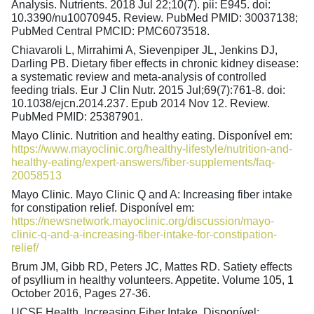
Analysis. Nutrients. 2018 Jul 22;10(7). pii: E945. doi:
10.3390/nu10070945. Review. PubMed PMID: 30037138;
PubMed Central PMCID: PMC6073518.
Chiavaroli L, Mirrahimi A, Sievenpiper JL, Jenkins DJ,
Darling PB. Dietary fiber effects in chronic kidney disease:
a systematic review and meta-analysis of controlled
feeding trials. Eur J Clin Nutr. 2015 Jul;69(7):761-8. doi:
10.1038/ejcn.2014.237. Epub 2014 Nov 12. Review.
PubMed PMID: 25387901.
Mayo Clinic. Nutrition and healthy eating. Disponível em:
https://www.mayoclinic.org/healthy-lifestyle/nutrition-and-
healthy-eating/expert-answers/fiber-supplements/faq-
20058513
Mayo Clinic. Mayo Clinic Q and A: Increasing fiber intake
for constipation relief. Disponível em:
https://newsnetwork.mayoclinic.org/discussion/mayo-
clinic-q-and-a-increasing-fiber-intake-for-constipation-
relief/
Brum JM, Gibb RD, Peters JC, Mattes RD. Satiety effects
of psyllium in healthy volunteers. Appetite. Volume 105, 1
October 2016, Pages 27-36.
UCSF Health. Increasing Fiber Intake. Disponível: