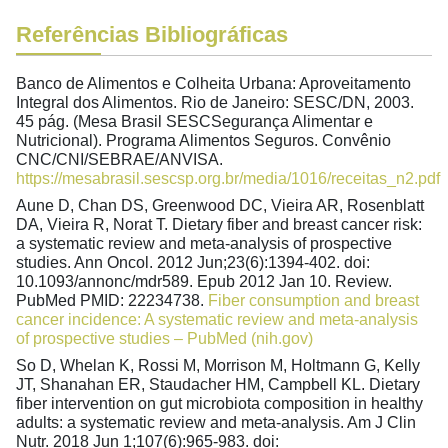
Referências Bibliográficas
Banco de Alimentos e Colheita Urbana: Aproveitamento
Integral dos Alimentos. Rio de Janeiro: SESC/DN, 2003.
45 pág. (Mesa Brasil SESCSegurança Alimentar e
Nutricional). Programa Alimentos Seguros. Convênio
CNC/CNI/SEBRAE/ANVISA.
https://mesabrasil.sescsp.org.br/media/1016/receitas_n2.pdf
Aune D, Chan DS, Greenwood DC, Vieira AR, Rosenblatt
DA, Vieira R, Norat T. Dietary fiber and breast cancer risk:
a systematic review and meta-analysis of prospective
studies. Ann Oncol. 2012 Jun;23(6):1394-402. doi:
10.1093/annonc/mdr589. Epub 2012 Jan 10. Review.
PubMed PMID: 22234738.
Fiber consumption and breast
cancer incidence: A systematic review and meta-analysis
of prospective studies – PubMed (nih.gov)
So D, Whelan K, Rossi M, Morrison M, Holtmann G, Kelly
JT, Shanahan ER, Staudacher HM, Campbell KL. Dietary
fiber intervention on gut microbiota composition in healthy
adults: a systematic review and meta-analysis. Am J Clin
Nutr. 2018 Jun 1;107(6):965-983. doi: