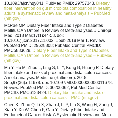
10.1093/ajcn/nqy041. PubMed PMID: 29757343.
Dietary
fiber intervention on gut microbiota composition in healthy
adults: a systematic review and meta-analysis – PubMed
(nih.gov)
McRae MP. Dietary Fiber Intake and Type 2 Diabetes
Mellitus: An Umbrella Review of Meta-analyses. J Chiropr
Med. 2018 Mar;17(1):44-53. doi:
10.1016/j.jcm.2017.11.002. Epub 2018 Mar 1. Review.
PubMed PMID: 29628808; PubMed Central PMCID:
PMC5883628.
Dietary Fiber Intake and Type 2 Diabetes
Mellitus: An Umbrella Review of Meta-analyses – PubMed
(nih.gov)
Ma Y, Hu M, Zhou L, Ling S, Li Y, Kong B, Huang P. Dietary
fiber intake and risks of proximal and distal colon cancers:
A meta-analysis. Medicine (Baltimore). 2018
Sep;97(36):e11678. doi: 10.1097/MD.0000000000011678.
Review. PubMed PMID: 30200062; PubMed Central
PMCID: PMC6133424.
Dietary fiber intake and risks of
proximal and distal colon cancers – PMC (nih.gov)
Chen K, Zhao Q, Li X, Zhao J, Li P, Lin S, Wang H, Zang J,
Xiao Y, Xu W, Chen F, Gao Y. Dietary Fiber Intake and
Endometrial Cancer Risk: A Systematic Review and Meta-