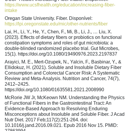
https://www.ucsfhealth.org/education/increasing-fiber-
intake
Oregan State University. Fiber. Disponível:
https://lpi.oregonstate.edu/mic/other-nutrients/fiber
Lai, H., Li, Y., He, Y., Chen, F., Mi, B., Li, J., … Liu, X.
(2023). Effects of dietary fibers or probiotics on functional
constipation symptoms and roles of gut microbiota: a
double-blinded randomized placebo trial. Gut Microbes,
15(1). https://doi.org/10.1080/19490976.2023.2197837
Arayici, M. E., Mert-Ozupek, N., Yalcin, F., Basbinar, Y., &
Ellidokuz, H. (2021). Soluble and Insoluble Dietary Fiber
Consumption and Colorectal Cancer Risk: A Systematic
Review and Meta-Analysis. Nutrition and Cancer, 74(7),
2412–2425.
https://doi.org/10.1080/01635581.2021.2008990
McRorie JW Jr, McKeown NM. Understanding the Physics
of Functional Fibers in the Gastrointestinal Tract: An
Evidence-Based Approach to Resolving Enduring
Misconceptions about Insoluble and Soluble Fiber. J Acad
Nutr Diet. 2017 Feb;117(2):251-264. doi:
10.1016/j.jand.2016.09.021. Epub 2016 Nov 15. PMID:
27863994.