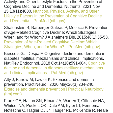
Activity, and Other Lifestyle Factors in the Prevention of
Cognitive Decline and Dementia. Nutrients. 2021 Nov
15;13(11):4080.
Nutrition, Physical Activity, and Other
Lifestyle Factors in the Prevention of Cognitive Decline
and Dementia – PubMed (nih.gov)
Shatenstein B, Barberger-Gateau P, Mecocci P. Prevention
of Age-Related Cognitive Decline: Which Strategies,
When, and for Whom? J Alzheimers Dis. 2015;48(1):35-53.
Prevention of Age-Related Cognitive Decline: Which
Strategies, When, and for Whom? – PubMed (nih.gov)
Biessels GJ, Despa F. Cognitive decline and dementia in
diabetes mellitus: mechanisms and clinical implications.
Nat Rev Endocrinol. 2018 Oct;14(10):591-604.
Cognitive
decline and dementia in diabetes mellitus: mechanisms
and clinical implications – PubMed (nih.gov)
Alty J, Farrow M, Lawler K. Exercise and dementia
prevention. Pract Neurol. 2020 May;20(3):234-240.
Exercise and dementia prevention | Practical Neurology
(bmj.com)
Franz CE, Hatton SN, Elman JA, Warren T, Gillespie NA,
Whitsel NA, Puckett OK, Dale AM, Eyler LT, Fennema-
Notestine C, Hagler DJ Jr, Hauger RL, McKenzie R, Neale