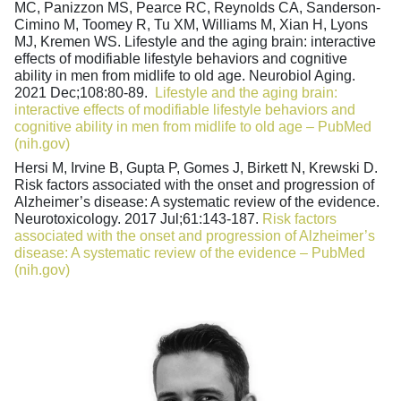
MC, Panizzon MS, Pearce RC, Reynolds CA, Sanderson-
Cimino M, Toomey R, Tu XM, Williams M, Xian H, Lyons
MJ, Kremen WS. Lifestyle and the aging brain: interactive
effects of modifiable lifestyle behaviors and cognitive
ability in men from midlife to old age. Neurobiol Aging.
2021 Dec;108:80-89.
Lifestyle and the aging brain:
interactive effects of modifiable lifestyle behaviors and
cognitive ability in men from midlife to old age – PubMed
(nih.gov)
Hersi M, Irvine B, Gupta P, Gomes J, Birkett N, Krewski D.
Risk factors associated with the onset and progression of
Alzheimer’s disease: A systematic review of the evidence.
Neurotoxicology. 2017 Jul;61:143-187.
Risk factors
associated with the onset and progression of Alzheimer’s
disease: A systematic review of the evidence – PubMed
(nih.gov)