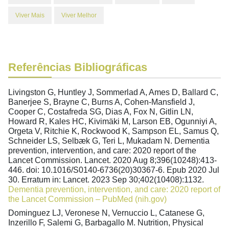
Viver Mais
Viver Melhor
Referências Bibliográficas
Livingston G, Huntley J, Sommerlad A, Ames D, Ballard C,
Banerjee S, Brayne C, Burns A, Cohen-Mansfield J,
Cooper C, Costafreda SG, Dias A, Fox N, Gitlin LN,
Howard R, Kales HC, Kivimäki M, Larson EB, Ogunniyi A,
Orgeta V, Ritchie K, Rockwood K, Sampson EL, Samus Q,
Schneider LS, Selbæk G, Teri L, Mukadam N. Dementia
prevention, intervention, and care: 2020 report of the
Lancet Commission. Lancet. 2020 Aug 8;396(10248):413-
446. doi: 10.1016/S0140-6736(20)30367-6. Epub 2020 Jul
30. Erratum in: Lancet. 2023 Sep 30;402(10408):1132.
Dementia prevention, intervention, and care: 2020 report of
the Lancet Commission – PubMed (nih.gov)
Dominguez LJ, Veronese N, Vernuccio L, Catanese G,
Inzerillo F, Salemi G, Barbagallo M. Nutrition, Physical