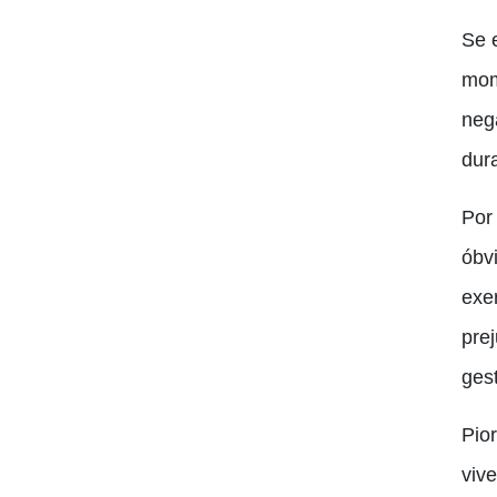
Se 
mom
neg
dura
Por
óbv
exer
pre
ges
Pio
viv