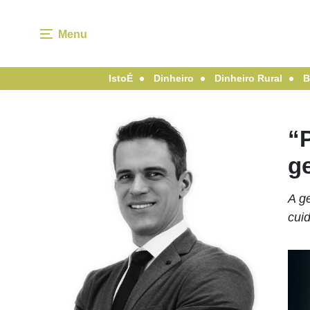
Menu
IstoÉ
Dinheiro
Dinheiro Rural
B
“P
g
A g
cui