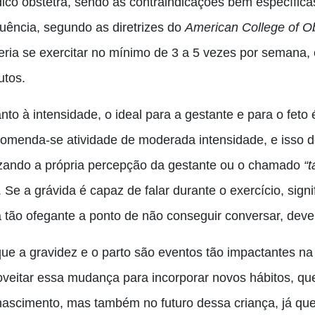
ico obstetra, sendo as contraindicações bem específic
quência, segundo as diretrizes do
American College of Ob
eria se exercitar no mínimo de 3 a 5 vezes por semana,
utos.
nto à intensidade, o ideal para a gestante e para o feto
omenda-se atividade de moderada intensidade, e isso d
lizando a própria percepção da gestante ou o chamado
“t
. Se a grávida é capaz de falar durante o exercício, sign
á tão ofegante a ponto de não conseguir conversar, deve 
que a gravidez e o parto são eventos tão impactantes n
oveitar essa mudança para incorporar novos hábitos, qu
nascimento, mas também no futuro dessa criança, já que 