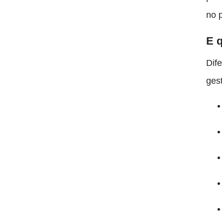
no 
E q
Dif
gest