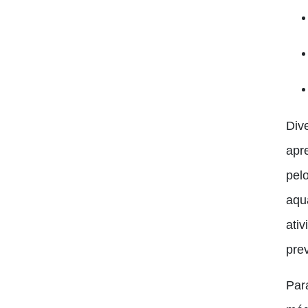
Div
apr
pel
aqu
ativ
pre
Para