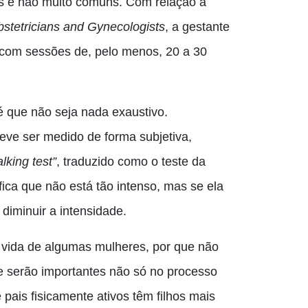
as e não muito comuns. Com relação
à
stetricians and Gynecologists
, a gestante
 com sessões de, pelo menos, 20 a 30
 é que não seja nada exaustivo
.
eve ser medido de forma subjetiva,
alking test”
, traduzido como o teste da
ifica que não está tão intenso, mas se ela
diminuir a intensidade.
a vida de algumas mulheres,
por que
não
e serão importantes não só no processo
pais fisicamente ativos têm filhos mais