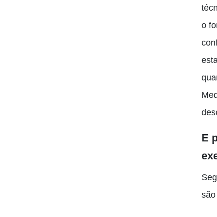
téc
o f
con
est
qua
Med
des
E p
exe
Seg
são