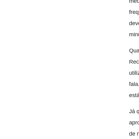
méd
fre
dev
min
Qua
R
ec
uti
fala
est
Já 
apr
de 