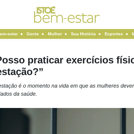
em-estar
Gente
Mulher
Sua História
Esportes
osso praticar exercícios fís
estação?”
estação é o momento na vida em que as mulheres dever
dados da saúde.