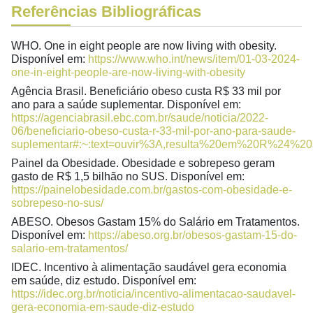
Referências Bibliográficas
WHO. One in eight people are now living with obesity.
Disponível em:
https://www.who.int/news/item/01-03-2024-
one-in-eight-people-are-now-living-with-obesity
Agência Brasil. Beneficiário obeso custa R$ 33 mil por
ano para a saúde suplementar. Disponível em:
https://agenciabrasil.ebc.com.br/saude/noticia/2022-
06/beneficiario-obeso-custa-r-33-mil-por-ano-para-saude-
suplementar#:~:text=ouvir%3A,resulta%20em%20R%24%2
Painel da Obesidade. Obesidade e sobrepeso geram
gasto de R$ 1,5 bilhão no SUS. Disponível em:
https://painelobesidade.com.br/gastos-com-obesidade-e-
sobrepeso-no-sus/
ABESO. Obesos Gastam 15% do Salário em Tratamentos.
Disponível em:
https://abeso.org.br/obesos-gastam-15-do-
salario-em-tratamentos/
IDEC. Incentivo à alimentação saudável gera economia
em saúde, diz estudo. Disponível em:
https://idec.org.br/noticia/incentivo-alimentacao-saudavel-
gera-economia-em-saude-diz-estudo