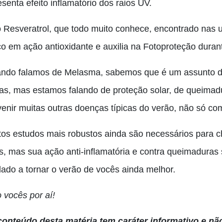
senta efeito inflamatório dos raios UV.
o Resveratrol, que todo muito conhece, encontrado nas u
ico em ação antioxidante e auxilia na Fotoproteção duran
ndo falamos de Melasma, sabemos que é um assunto des
tas, mas estamos falando de proteção solar, de queim
enir muitas outras doenças típicas do verão, não só com 
tos estudos mais robustos ainda são necessários para c
s, mas sua ação anti-inflamatória e contra queimaduras s
dado a tornar o verão de vocês ainda melhor.
 vocês por aí!
conteúdo desta matéria tem caráter informativo e não