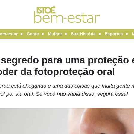
em-estar
Gente
Mulher
Sua História
Esportes
 segredo para uma proteção e
der da fotoproteção oral
erão está chegando e uma das coisas que muita gente nã
ol por via oral. Se você não sabia disso, segura essa!