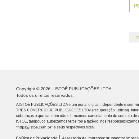
Pe
Fot
Copyright © 2026 - ISTOÉ PUBLICAÇÕES LTDA
Todos os direitos reservados.
A ISTOÉ PUBLICAÇÕES LTDA é um portal digital independente e sem vin
TRES COMÉRCIO DE PUBLICACÕES LTDA (recuperação judicial). Info
cobranças e que também não oferecemos cancelamento do contrato de a
ISTOÉ, tampouco autorizamos terceiros a fazê-lo, nos responsabilizamos
https://istoe.com.br
“
” e seus respectivos sites.
|
Política de Privacidade
Assessoria de Imprensa: grupoentre.impre