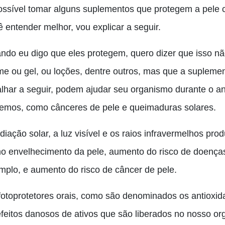
ossível tomar alguns suplementos que protegem a pele c
 entender melhor, vou explicar a seguir.
ndo eu digo que eles protegem, quero dizer que isso nã
me ou gel, ou loções, dentre outros, mas que a suplemen
alhar a seguir, podem ajudar seu organismo durante o a
emos, como cânceres de pele e queimaduras solares.
diação solar, a luz visível e os raios infravermelhos pr
o envelhecimento da pele, aumento do risco de doença
mplo, e aumento do risco de câncer de pele.
fotoprotetores orais, como são denominados os antioxida
efeitos danosos de ativos que são liberados no nosso or