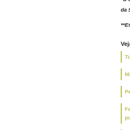
da 
**E
Ve
T
M
Pe
F
p