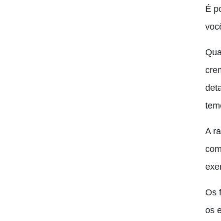
É p
você
Qua
cre
det
tem
A ra
com
exe
Os 
os 