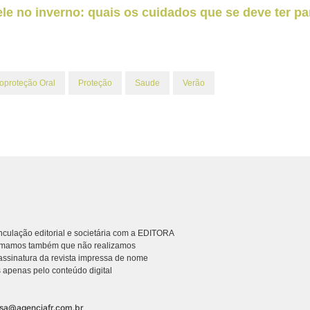
le no inverno: quais os cuidados que se deve ter pa
oproteção Oral
Proteção
Saude
Verão
culação editorial e societária com a EDITORA
rmamos também que não realizamos
ssinatura da revista impressa de nome
 apenas pelo conteúdo digital
nsa@agenciafr.com.br