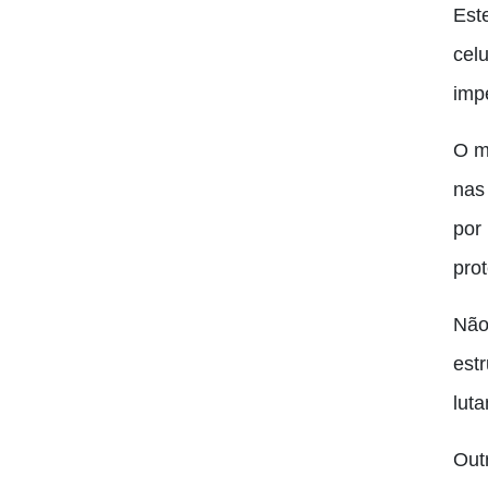
Est
cel
imp
O m
nas
por
prot
Não
est
lut
Out