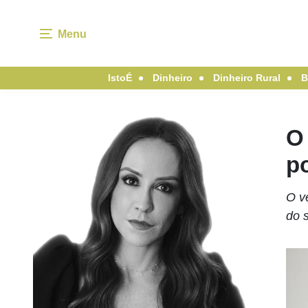
Menu
IstoÉ
Dinheiro
Dinheiro Rural
B
O
po
O v
do s