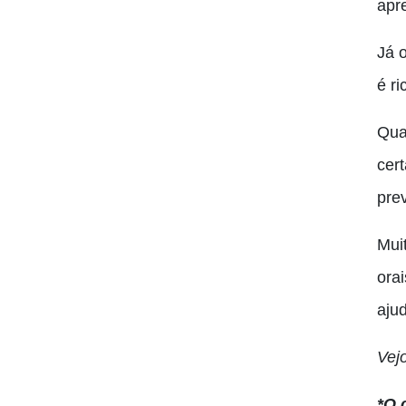
apre
Já 
é r
Qua
cer
prev
Mui
orai
aju
Vejo
*O 