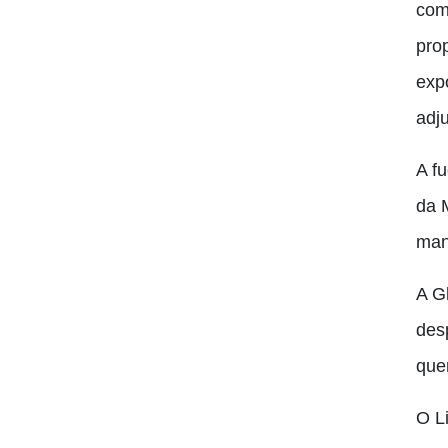
com
pro
exp
adj
A f
da 
man
A Gl
des
que
O L