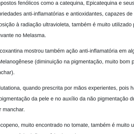
postos fenólicos como a catequina, Epicatequina e seus 
priedades anti-inflamatórias e antioxidantes, capazes d
osição à radiação ultravioleta, também é muito utilizad
uvante no Melasma.
ucoxantina mostrou também ação anti-inflamatória em al
Melanogênese (diminuição na pigmentação, muito bom 
char).
utationa, quando prescrita por mãos experientes, pois há
pigmentação da pele e no auxílio da não pigmentação du
r manchar.
icopeno, muito encontrado no tomate, também é muito ut