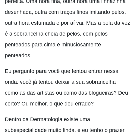
perfeita. Uma hora fina, outra hora uma linhazinha
desenhada, outra com traços finos imitando pelos,
outra hora esfumada
e por aí vai. M
as a bola da vez
é a sobrancelha cheia de pelos, com pelos
penteados para cima e minuciosamente
penteados.
E
u pergunto para você que tentou entrar nessa
onda
:
você já tentou deixar a sua sobrancelha
como
as
das artistas
ou
como das blogueiras
? D
eu
certo? Ou melhor, o que deu errado?
Dentro da
D
ermatologia existe uma
subespecialidade muito linda, e eu tenho o prazer