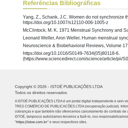
Referências Bibliográficas
Yang, Z., Schank, J.C. Women do not synchronize th
https://doi.org/10.1007/s12110-006-1005-z
McClintock, M. K. 1971 Menstrual Synchrony and S
Leonard Weller, Aron Weller, Human menstrual synch
Neuroscience & Biobehavioral Reviews, Volume 17,
https://doi.org/10.1016/S0149-7634(05)80118-6.
(https://www.sciencedirect.com/science/article/pi
Copyright © 2026 - ISTOÉ PUBLICAÇÕES LTDA
Todos os direitos reservados.
A ISTOÉ PUBLICAÇÕES LTDA é um portal digital independente e sem vin
TRES COMÉRCIO DE PUBLICACÕES LTDA (recuperação judicial). Info
cobranças e que também não oferecemos cancelamento do contrato de a
ISTOÉ, tampouco autorizamos terceiros a fazê-lo, nos responsabilizamos
https://istoe.com.br
“
” e seus respectivos sites.