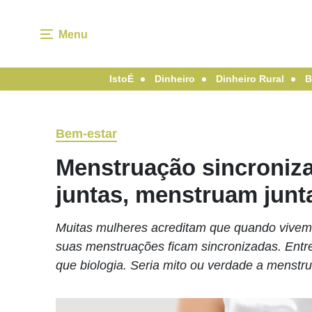
Menu
IstoÉ
Dinheiro
Dinheiro Rural
B
Bem-estar
Menstruação sincroniz
juntas, menstruam junt
Muitas mulheres acreditam que quando vivem j
suas menstruações ficam sincronizadas. Entre
que biologia. Seria mito ou verdade a menstr