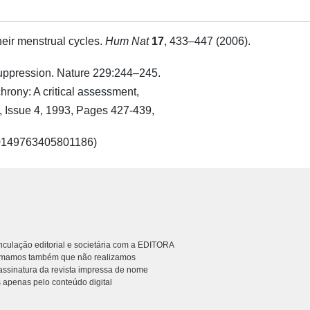
eir menstrual cycles.
Hum Nat
17
, 433–447 (2006).
uppression. Nature 229:244–245.
rony: A critical assessment,
 Issue 4, 1993, Pages 427-439,
i/S0149763405801186)
culação editorial e societária com a EDITORA
rmamos também que não realizamos
ssinatura da revista impressa de nome
 apenas pelo conteúdo digital