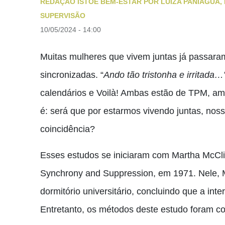
REDAÇÃO ISTOÉ BEM-ESTAR POR LUIZA PANIAGUA, 
SUPERVISÃO
10/05/2024 - 14:00
Muitas mulheres que vivem juntas já passa
sincronizadas. “
Ando tão tristonha e irritada
calendários e Voilà! Ambas estão de TPM, am
é: será que por estarmos vivendo juntas, nos
coincidência?
Esses estudos se iniciaram com Martha McClin
Synchrony and Suppression, em 1971. Nele, 
dormitório universitário, concluindo que a inte
Entretanto, os métodos deste estudo foram co