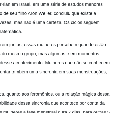
r-Ilan em Israel, em uma série de estudos menores
to de seu filho Aron Weller, concluiu que existe a
s vezes, mas não é uma certeza. Os ciclos seguem
matemática.
verem juntas, essas mulheres percebem quando estão
das do mesmo grupo, mas algumas e em momentos
a desse acontecimento. Mulheres que não se conhecem
sentar também uma sincronia em suas menstruações,
ca, quanto aos feromônios, ou a relação mágica dessa
abilidade dessa sincronia que acontece por conta da
s mulheres a fase menstrual dura 7 dias, para outras 5,