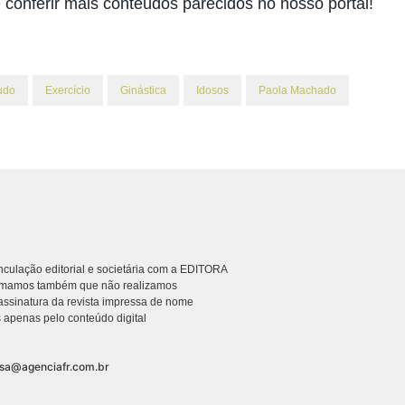
conferir mais conteúdos parecidos no nosso portal!
udo
Exercício
Ginástica
Idosos
Paola Machado
culação editorial e societária com a EDITORA
rmamos também que não realizamos
ssinatura da revista impressa de nome
 apenas pelo conteúdo digital
nsa@agenciafr.com.br