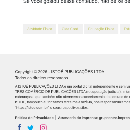
Se você gostou desse conteúdo, não deixe de 
Atividade Física
Cida Conti
Educação Física
Est
Copyright © 2026 - ISTOÉ PUBLICAÇÕES LTDA
Todos os direitos reservados.
A ISTOÉ PUBLICAÇÕES LTDA é um portal digital independente e sem vin
TRES COMÉRCIO DE PUBLICACÕES LTDA (recuperação judicial). Info
cobranças e que também não oferecemos cancelamento do contrato de a
ISTOÉ, tampouco autorizamos terceiros a fazê-lo, nos responsabilizamos
https://istoe.com.br
“
” e seus respectivos sites.
|
Política de Privacidade
Assessoria de Imprensa: grupoentre.impre