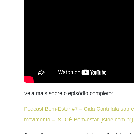
Veja mais sobre o episódio completo:
Podcast Bem-Estar #7 – Cida Conti fala sobre
movimento – ISTOÉ Bem-estar (istoe.com.br)