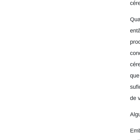
cére
Qua
ent
pro
con
cér
que
suf
de 
Alg
Emb