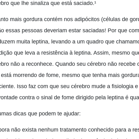
bro que lhe sinaliza que está saciado.¹
nto mais gordura contém nos adipócitos (células de gord
ão essas pessoas deveriam estar saciadas! Por que c
duzem muita leptina, levando a um quadro que chamamo
dição que leva a resistência à leptina. Assim, mesmo qu
ebro não a reconhece. Quando seu cérebro não recebe o 
 está morrendo de fome, mesmo que tenha mais gordur
iciente. Isso faz com que seu cérebro mude a fisiologia 
vontade contra o sinal de fome dirigido pela leptina é q
umas dicas que podem te ajudar:
ora não exista nenhum tratamento conhecido para a res