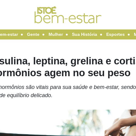
em-estar
Gente
Mulher
Sua História
Esportes
sulina, leptina, grelina e cor
ormônios agem no seu peso
hormônios são vitais para sua saúde e bem-estar, sendo
de equilíbrio delicado.