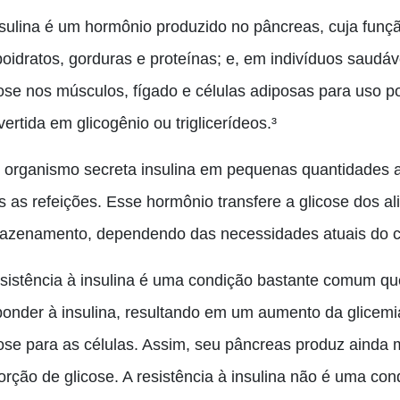
nsulina é um hormônio produzido no pâncreas, cuja funç
boidratos, gorduras e proteínas; e, em indivíduos saud
ose nos músculos, fígado e células adiposas para uso pos
ertida em glicogênio ou triglicerídeos.³
 organismo secreta insulina em pequenas quantidades a
s as refeições. Esse hormônio transfere a glicose dos al
azenamento, dependendo das necessidades atuais do c
esistência à insulina é uma condição bastante comum q
ponder à insulina, resultando em um aumento da glicemi
cose para as células. Assim, seu pâncreas produz ainda m
orção de glicose. A resistência à insulina não é uma con