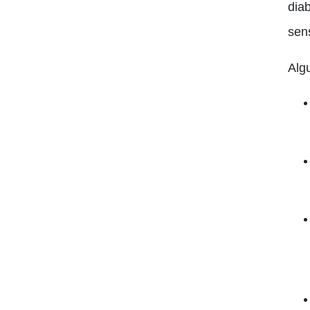
dia
sens
Alg