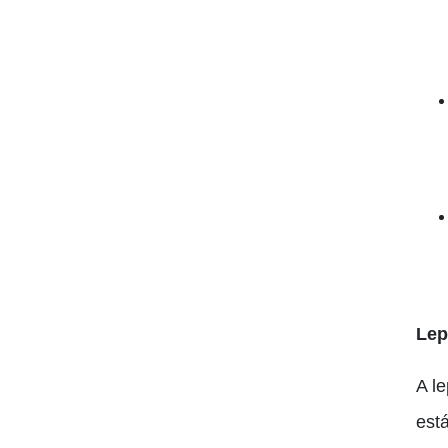
Lep
A l
está