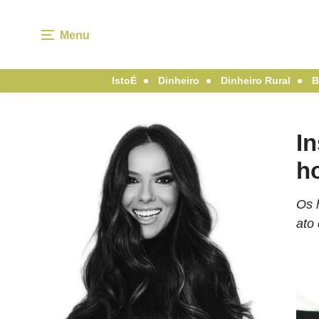
Menu
IstoÉ
Dinheiro
Dinheiro Rural
B
In
h
Os 
ato 