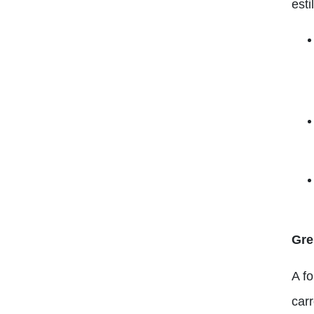
esti
Gre
A f
car