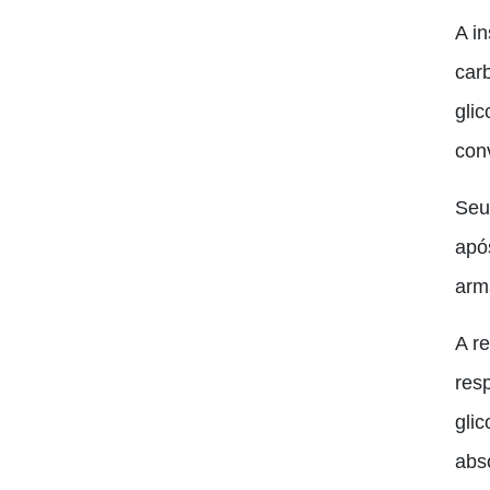
A i
car
glic
conv
Seu
apó
arm
A r
res
gli
abs