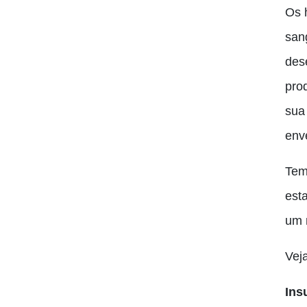
Os 
san
des
pro
sua
env
Tem
esta
um 
Vej
Ins