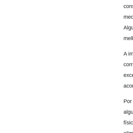
con
med
Alg
mel
A i
cor
exc
aco
Por
alg
fís