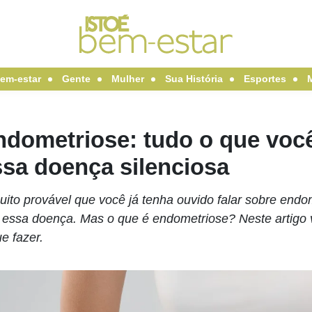
em-estar
Gente
Mulher
Sua História
Esportes
ndometriose: tudo o que você
ssa doença silenciosa
uito provável que você já tenha ouvido falar sobre end
 essa doença. Mas o que é endometriose? Neste artigo v
e fazer.