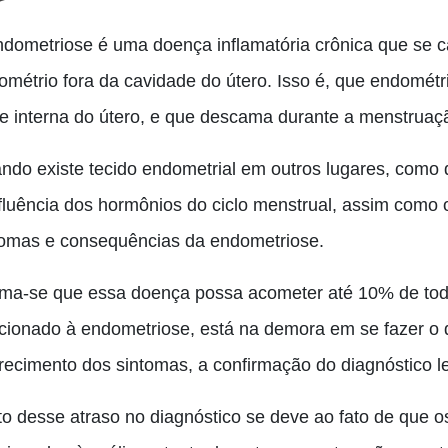
ndometriose é uma doença inflamatória crônica que se ca
ométrio fora da cavidade do útero. Isso é, que endomét
te interna do útero, e que descama durante a menstruaç
ndo existe tecido endometrial em outros lugares, como do
nfluência dos hormônios do ciclo menstrual, assim como 
tomas e consequências da endometriose.
ima-se que essa doença possa acometer até 10% de tod
acionado à endometriose, está na demora em se fazer o 
recimento dos sintomas, a confirmação do diagnóstico l
to desse atraso no diagnóstico se deve ao fato de que o