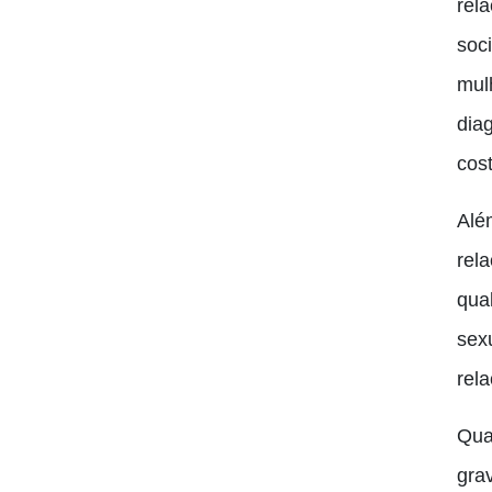
rel
soc
mul
dia
cos
Alé
rel
qua
sex
rel
Qua
gra