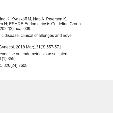
ing K, Kvaskoff M, Nap A, Petersen K,
en N; ESHRE Endometriosis Guideline Group.
2022(2):hoac009.
ic disease: clinical challenges and novel
 Gynecol. 2018 Mar;131(3):557-571.
d exercise on endometriosis-associated
1(1):355.
25;320(24):2608.