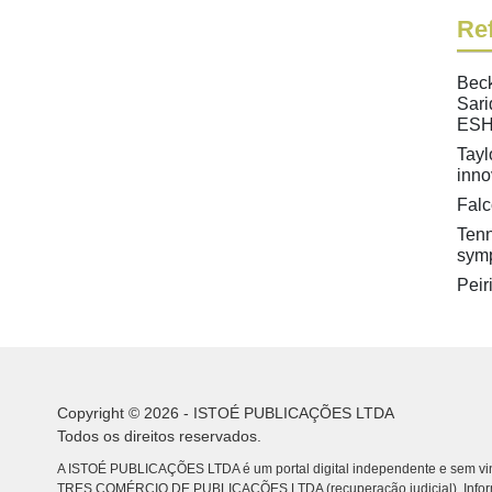
Ref
Beck
Sari
ESHR
Tayl
inno
Falc
Tenn
symp
Peir
Copyright © 2026 - ISTOÉ PUBLICAÇÕES LTDA
Todos os direitos reservados.
A ISTOÉ PUBLICAÇÕES LTDA é um portal digital independente e sem vin
TRES COMÉRCIO DE PUBLICACÕES LTDA (recuperação judicial). Info