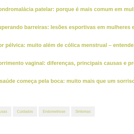
ondromalácia patelar: porque é mais comum em mulh
uperando barreiras: lesões esportivas em mulheres
r pélvica: muito além de cólica menstrual – entend
rrimento vaginal: diferenças, principais causas e p
 saúde começa pela boca: muito mais que um sorris
usas
Cuidados
Endometriose
Sintomas