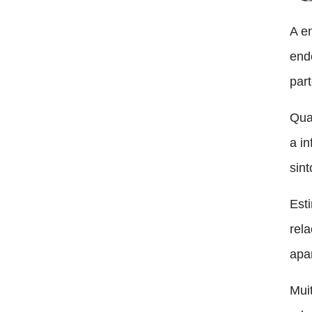
A e
end
par
Qua
a i
sin
Est
rel
apa
Mui