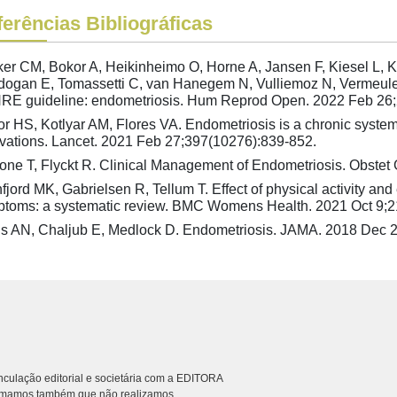
erências Bibliográficas
er CM, Bokor A, Heikinheimo O, Horne A, Jansen F, Kiesel L, K
dogan E, Tomassetti C, van Hanegem N, Vulliemoz N, Vermeul
E guideline: endometriosis. Hum Reprod Open. 2022 Feb 26;
or HS, Kotlyar AM, Flores VA. Endometriosis is a chronic system
vations. Lancet. 2021 Feb 27;397(10276):839-852.
one T, Flyckt R. Clinical Management of Endometriosis. Obstet
fjord MK, Gabrielsen R, Tellum T. Effect of physical activity an
toms: a systematic review. BMC Womens Health. 2021 Oct 9;2
is AN, Chaljub E, Medlock D. Endometriosis. JAMA. 2018 Dec 
culação editorial e societária com a EDITORA
rmamos também que não realizamos