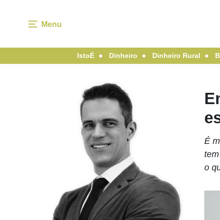
Menu
IstoÉ
Dinheiro
Dinheiro Rural
B
E
e
É m
tem
o qu