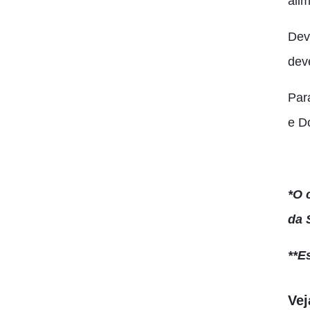
ali
Dev
dev
Par
e D
*O 
da 
**E
Ve