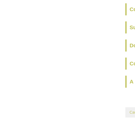
C
S
Do
Co
A
Ca