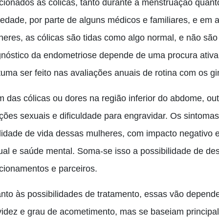
acionados às cólicas, tanto durante a menstruação quan
iedade, por parte de alguns médicos e familiares, e em 
heres, as cólicas são tidas como algo normal, e não sã
gnóstico da endometriose depende de uma procura ativa
tuma ser feito nas avaliações anuais de rotina com os gi
m das cólicas ou dores na região inferior do abdome, ou
ações sexuais e dificuldade para engravidar. Os sintoma
lidade de vida dessas mulheres, com impacto negativo em 
ual e saúde mental. Soma-se isso a possibilidade de des
acionamentos e parceiros.
nto às possibilidades de tratamento, essas vão depend
videz e grau de acometimento, mas se baseiam principa