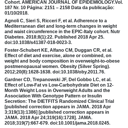
Cohort. AMERICAN JOURNAL OF EPIDEMIOLOGY.Vol.
187 Nr. 10 Página: 2151 – 2158 Data da publicação:
01/10/2018.
Agnoli C, Sieri S, Ricceri F, et al. Adherence to a
Mediterranean diet and long-term changes in weight
and waist circumference in the EPIC-Italy cohort. Nutr
Diabetes. 2018;8(1):22. Published 2018 Apr 25.
doi:10.1038/s41387-018-0023-3.
Foster-Schubert KE, Alfano CM, Duggan CR, et al.
Effect of diet and exercise, alone or combined, on
weight and body composition in overweight-to-obese
postmenopausal women. Obesity (Silver Spring).
2012;20(8):1628-1638. doi:10.1038/oby.2011.76.
Gardner CD, Trepanowski JF, Del Gobbo LC, et al.
Effect of Low-Fat vs Low-Carbohydrate Diet on 12-
Month Weight Loss in Overweight Adults and the
Association With Genotype Pattern or Insulin
Secretion: The DIETFITS Randomized Clinical Trial
[published correction appears in JAMA. 2018 Apr
3;319(13):1386] [published correction appears in
JAMA. 2018 Apr 24;319(16):1728]. JAMA.
2018;319(7):667-679. doi:10.1001/jama.2018.0245.