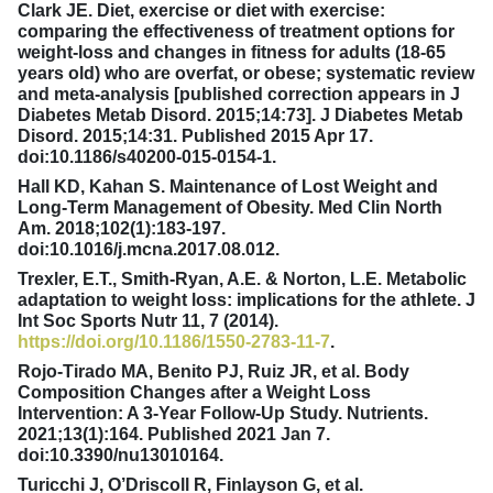
Clark JE. Diet, exercise or diet with exercise:
comparing the effectiveness of treatment options for
weight-loss and changes in fitness for adults (18-65
years old) who are overfat, or obese; systematic review
and meta-analysis [published correction appears in J
Diabetes Metab Disord. 2015;14:73]. J Diabetes Metab
Disord. 2015;14:31. Published 2015 Apr 17.
doi:10.1186/s40200-015-0154-1.
Hall KD, Kahan S. Maintenance of Lost Weight and
Long-Term Management of Obesity. Med Clin North
Am. 2018;102(1):183-197.
doi:10.1016/j.mcna.2017.08.012.
Trexler, E.T., Smith-Ryan, A.E. & Norton, L.E. Metabolic
adaptation to weight loss: implications for the athlete. J
Int Soc Sports Nutr 11, 7 (2014).
https://doi.org/10.1186/1550-2783-11-7
.
Rojo-Tirado MA, Benito PJ, Ruiz JR, et al. Body
Composition Changes after a Weight Loss
Intervention: A 3-Year Follow-Up Study. Nutrients.
2021;13(1):164. Published 2021 Jan 7.
doi:10.3390/nu13010164.
Turicchi J, O’Driscoll R, Finlayson G, et al.