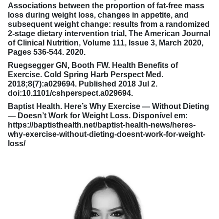
Associations between the proportion of fat-free mass
loss during weight loss, changes in appetite, and
subsequent weight change: results from a randomized
2-stage dietary intervention trial, The American Journal
of Clinical Nutrition, Volume 111, Issue 3, March 2020,
Pages 536-544. 2020.
Ruegsegger GN, Booth FW. Health Benefits of
Exercise. Cold Spring Harb Perspect Med.
2018;8(7):a029694. Published 2018 Jul 2.
doi:10.1101/cshperspect.a029694.
Baptist Health. Here’s Why Exercise — Without Dieting
— Doesn’t Work for Weight Loss. Disponível em:
https://baptisthealth.net/baptist-health-news/heres-
why-exercise-without-dieting-doesnt-work-for-weight-
loss/