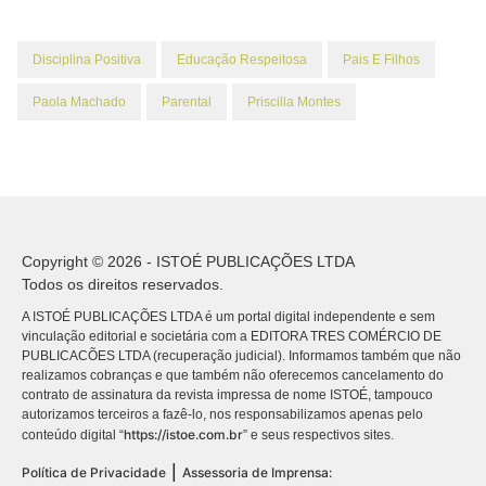
Disciplina Positiva
Educação Respeitosa
Pais E Filhos
Paola Machado
Parental
Priscilla Montes
Copyright © 2026 - ISTOÉ PUBLICAÇÕES LTDA
Todos os direitos reservados.
A ISTOÉ PUBLICAÇÕES LTDA é um portal digital independente e sem
vinculação editorial e societária com a EDITORA TRES COMÉRCIO DE
PUBLICACÕES LTDA (recuperação judicial). Informamos também que não
realizamos cobranças e que também não oferecemos cancelamento do
contrato de assinatura da revista impressa de nome ISTOÉ, tampouco
autorizamos terceiros a fazê-lo, nos responsabilizamos apenas pelo
https://istoe.com.br
conteúdo digital “
” e seus respectivos sites.
|
Política de Privacidade
Assessoria de Imprensa: