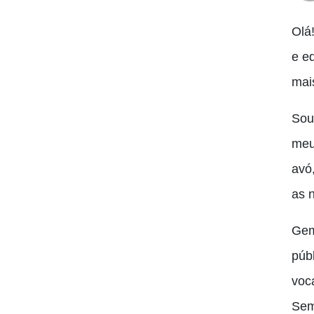
Olá
e e
mai
So
meu
avó
as 
Gem
púb
voc
Sem