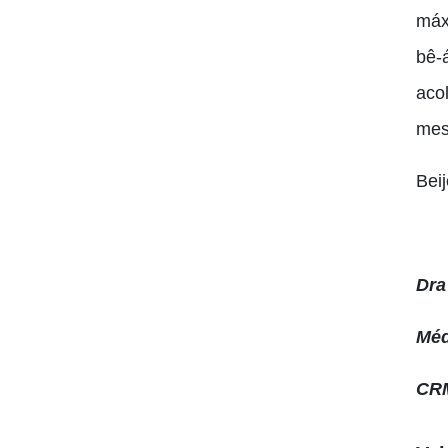
máx
bê-
aco
mes
Bei
Dra
Méd
CRM