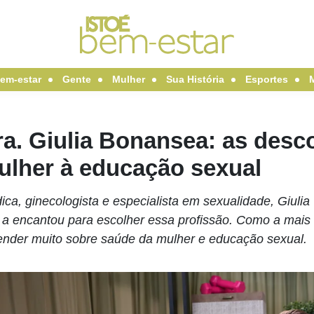
em-estar
Gente
Mulher
Sua História
Esportes
ra. Giulia Bonansea: as desc
ulher à educação sexual
ca, ginecologista e especialista em sexualidade, Giulia va
 a encantou para escolher essa profissão. Como a mais 
ender muito sobre saúde da mulher e educação sexual.