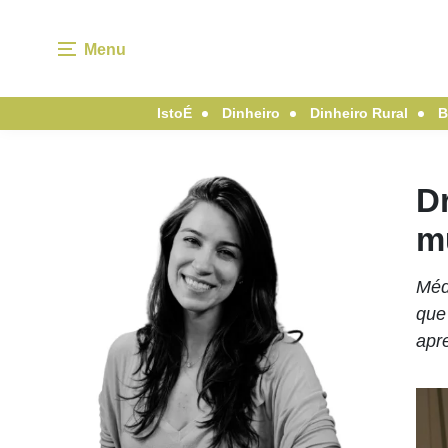
Menu
IstoÉ
Dinheiro
Dinheiro Rural
B
D
m
Médi
que
apr