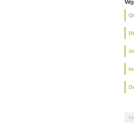
Ve
Q
D
Se
I
Do
Ed