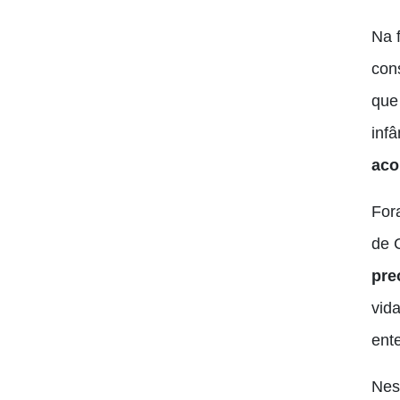
Na 
con
que
inf
aco
For
de 
pre
vid
ent
Nes