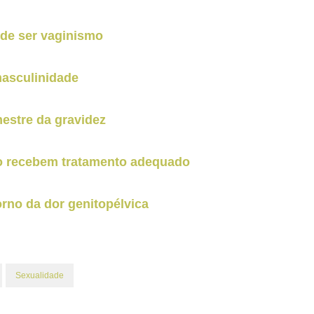
ode ser vaginismo
masculinidade
mestre da gravidez
ão recebem tratamento adequado
orno da dor genitopélvica
Sexualidade