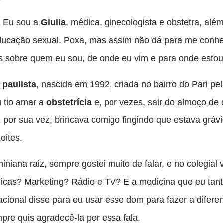
! Eu sou a
Giulia
, médica, ginecologista e obstetra, alé
ducação sexual. Poxa, mas assim não dá para me conh
s sobre quem eu sou, de onde eu vim e para onde estou
u
paulista
, nascida em 1992, criada no bairro do Pari p
 tio amar a
obstetrícia
e, por vezes, sair do almoço de
, por sua vez, brincava comigo fingindo que estava gráv
noites.
iniana raiz, sempre gostei muito de falar, e no colegial
licas? Marketing? Rádio e TV? E a medicina que eu tanto
acional disse para eu usar esse dom para fazer a difere
pre quis agradecê-la por essa fala.