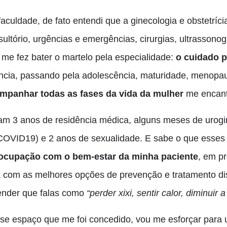
faculdade, de fato entendi que a ginecologia e obstetrí
sultório, urgências e emergências, cirurgias, ultrasson
 me fez bater o martelo pela especialidade:
o cuidado p
ância, passando pela adolescência, maturidade, menopaus
mpanhar todas as fases da vida da mulher
me encan
am 3 anos de residência médica, alguns meses de urogi
COVID19) e 2 anos de sexualidade. E sabe o que esse
ocupação com o bem-estar da minha paciente
, em p
a com as melhores opções de prevenção e tratamento dis
ender que falas como
“perder xixi, sentir calor, diminuir a
se espaço que me foi concedido, vou me esforçar para u