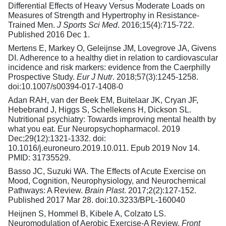
Differential Effects of Heavy Versus Moderate Loads on
Measures of Strength and Hypertrophy in Resistance-
Trained Men.
J Sports Sci Med
. 2016;15(4):715-722.
Published 2016 Dec 1.
Mertens E, Markey O, Geleijnse JM, Lovegrove JA, Givens
DI. Adherence to a healthy diet in relation to cardiovascular
incidence and risk markers: evidence from the Caerphilly
Prospective Study.
Eur J Nutr
. 2018;57(3):1245-1258.
doi:10.1007/s00394-017-1408-0
Adan RAH, van der Beek EM, Buitelaar JK, Cryan JF,
Hebebrand J, Higgs S, Schellekens H, Dickson SL.
Nutritional psychiatry: Towards improving mental health by
what you eat. Eur Neuropsychopharmacol. 2019
Dec;29(12):1321-1332. doi:
10.1016/j.euroneuro.2019.10.011. Epub 2019 Nov 14.
PMID: 31735529.
Basso JC, Suzuki WA. The Effects of Acute Exercise on
Mood, Cognition, Neurophysiology, and Neurochemical
Pathways: A Review.
Brain Plast
. 2017;2(2):127-152.
Published 2017 Mar 28. doi:10.3233/BPL-160040
Heijnen S, Hommel B, Kibele A, Colzato LS.
Neuromodulation of Aerobic Exercise-A Review.
Front