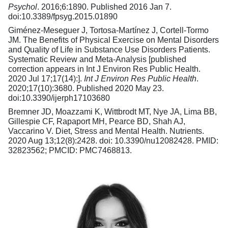
Psychol
. 2016;6:1890. Published 2016 Jan 7.
doi:10.3389/fpsyg.2015.01890
Giménez-Meseguer J, Tortosa-Martínez J, Cortell-Tormo
JM. The Benefits of Physical Exercise on Mental Disorders
and Quality of Life in Substance Use Disorders Patients.
Systematic Review and Meta-Analysis [published
correction appears in Int J Environ Res Public Health.
2020 Jul 17;17(14):].
Int J Environ Res Public Health
.
2020;17(10):3680. Published 2020 May 23.
doi:10.3390/ijerph17103680
Bremner JD, Moazzami K, Wittbrodt MT, Nye JA, Lima BB,
Gillespie CF, Rapaport MH, Pearce BD, Shah AJ,
Vaccarino V. Diet, Stress and Mental Health. Nutrients.
2020 Aug 13;12(8):2428. doi: 10.3390/nu12082428. PMID:
32823562; PMCID: PMC7468813.