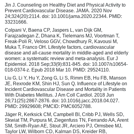
Jin J. Counseling on Healthy Diet and Physical Activity to
Prevent Cardiovascular Disease. JAMA. 2020 Nov
24;324(20):2114. doi: 10.1001/jama.2020.22344. PMID:
33231666.
Colpani V, Baena CP, Jaspers L, van Dijk GM,
Farajzadegan Z, Dhana K, Tielemans MJ, Voortman T,
Freak-Poli R, Veloso GGV, Chowdhury R, Kavousi M,
Muka T, Franco OH. Lifestyle factors, cardiovascular
disease and all-cause mortality in middle-aged and elderly
women: a systematic review and meta-analysis. Eur J
Epidemiol. 2018 Sep;33(9):831-845. doi: 10.1007/s10654-
018-0374-z. Epub 2018 Mar 10. PMID: 29524110.
Liu G, Li Y, Hu Y, Zong G, Li S, Rimm EB, Hu FB, Manson
JE, Rexrode KM, Shin HJ, Sun Q. Influence of Lifestyle on
Incident Cardiovascular Disease and Mortality in Patients
With Diabetes Mellitus. J Am Coll Cardiol. 2018 Jun
26;71(25):2867-2876. doi: 10.1016/j.jacc.2018.04.027.
PMID: 29929608; PMCID: PMC6052788.
Jäger R, Kerksick CM, Campbell BI, Cribb PJ, Wells SD,
Skwiat TM, Purpura M, Ziegenfuss TN, Ferrando AA, Arent
SM, Smith-Ryan AE, Stout JR, Arciero PJ, Ormsbee MJ,
Taylor LW, Wilborn CD, Kalman DS, Kreider RB,