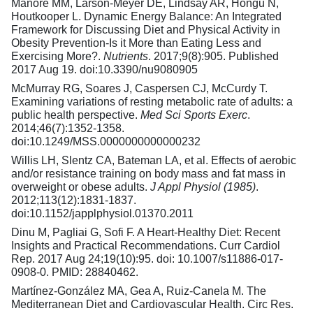
Manore MM, Larson-Meyer DE, Lindsay AR, Hongu N,
Houtkooper L. Dynamic Energy Balance: An Integrated
Framework for Discussing Diet and Physical Activity in
Obesity Prevention-Is it More than Eating Less and
Exercising More?.
Nutrients
. 2017;9(8):905. Published
2017 Aug 19. doi:10.3390/nu9080905
McMurray RG, Soares J, Caspersen CJ, McCurdy T.
Examining variations of resting metabolic rate of adults: a
public health perspective.
Med Sci Sports Exerc
.
2014;46(7):1352-1358.
doi:10.1249/MSS.0000000000000232
Willis LH, Slentz CA, Bateman LA, et al. Effects of aerobic
and/or resistance training on body mass and fat mass in
overweight or obese adults.
J Appl Physiol (1985)
.
2012;113(12):1831-1837.
doi:10.1152/japplphysiol.01370.2011
Dinu M, Pagliai G, Sofi F. A Heart-Healthy Diet: Recent
Insights and Practical Recommendations. Curr Cardiol
Rep. 2017 Aug 24;19(10):95. doi: 10.1007/s11886-017-
0908-0. PMID: 28840462.
Martínez-González MA, Gea A, Ruiz-Canela M. The
Mediterranean Diet and Cardiovascular Health. Circ Res.