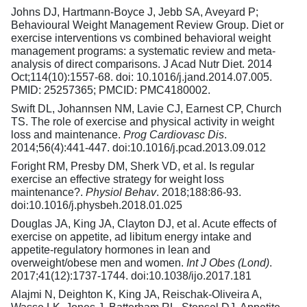
Johns DJ, Hartmann-Boyce J, Jebb SA, Aveyard P;
Behavioural Weight Management Review Group. Diet or
exercise interventions vs combined behavioral weight
management programs: a systematic review and meta-
analysis of direct comparisons. J Acad Nutr Diet. 2014
Oct;114(10):1557-68. doi: 10.1016/j.jand.2014.07.005.
PMID: 25257365; PMCID: PMC4180002.
Swift DL, Johannsen NM, Lavie CJ, Earnest CP, Church
TS. The role of exercise and physical activity in weight
loss and maintenance.
Prog Cardiovasc Dis
.
2014;56(4):441-447. doi:10.1016/j.pcad.2013.09.012
Foright RM, Presby DM, Sherk VD, et al. Is regular
exercise an effective strategy for weight loss
maintenance?.
Physiol Behav
. 2018;188:86-93.
doi:10.1016/j.physbeh.2018.01.025
Douglas JA, King JA, Clayton DJ, et al. Acute effects of
exercise on appetite, ad libitum energy intake and
appetite-regulatory hormones in lean and
overweight/obese men and women.
Int J Obes (Lond)
.
2017;41(12):1737-1744. doi:10.1038/ijo.2017.181
Alajmi N, Deighton K, King JA, Reischak-Oliveira A,