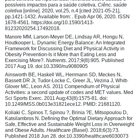
possíveis impactos para a saúde coletiva.
Ciênc. saúde
coletiva
[online]. 2020, vol.25, n.4 [cited 2021-05-21],
pp.1421-1432. Available from: . Epub Apr 06, 2020. ISSN
1678-4561.
https://doi.org/10.1590/1413-
81232020254.17492018
.
Manore MM, Larson-Meyer DE, Lindsay AR, Hongu N,
Houtkooper L. Dynamic Energy Balance: An Integrated
Framework for Discussing Diet and Physical Activity in
Obesity Prevention-Is it More than Eating Less and
Exercising More?.
Nutrients
. 2017;9(8):905. Published
2017 Aug 19. doi:10.3390/nu9080905
Ainsworth BE, Haskell WL, Herrmann SD, Meckes N,
Bassett DR Jr, Tudor-Locke C, Greer JL, Vezina J, Whitt-
Glover MC, Leon AS. 2011 Compendium of Physical
Activities: a second update of codes and MET values. Med
Sci Sports Exerc. 2011 Aug;43(8):1575-81. doi:
10.1249/MSS.0b013e31821ece12. PMID: 21681120.
Koliaki C, Spinos T, Spinou ?, Brinia ?E, Mitsopoulou D,
Katsilambros N. Defining the Optimal Dietary Approach for
Safe, Effective and Sustainable Weight Loss in Overweight
and Obese Adults.
Healthcare (Basel)
. 2018;6(3):73.
Published 2018 Jun 28. doi:10.3390/healthcare6030073