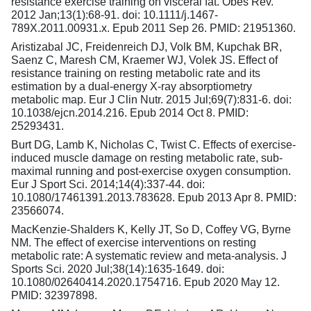
resistance exercise training on visceral fat. Obes Rev.
2012 Jan;13(1):68-91. doi: 10.1111/j.1467-
789X.2011.00931.x. Epub 2011 Sep 26. PMID: 21951360.
Aristizabal JC, Freidenreich DJ, Volk BM, Kupchak BR,
Saenz C, Maresh CM, Kraemer WJ, Volek JS. Effect of
resistance training on resting metabolic rate and its
estimation by a dual-energy X-ray absorptiometry
metabolic map. Eur J Clin Nutr. 2015 Jul;69(7):831-6. doi:
10.1038/ejcn.2014.216. Epub 2014 Oct 8. PMID:
25293431.
Burt DG, Lamb K, Nicholas C, Twist C. Effects of exercise-
induced muscle damage on resting metabolic rate, sub-
maximal running and post-exercise oxygen consumption.
Eur J Sport Sci. 2014;14(4):337-44. doi:
10.1080/17461391.2013.783628. Epub 2013 Apr 8. PMID:
23566074.
MacKenzie-Shalders K, Kelly JT, So D, Coffey VG, Byrne
NM. The effect of exercise interventions on resting
metabolic rate: A systematic review and meta-analysis. J
Sports Sci. 2020 Jul;38(14):1635-1649. doi:
10.1080/02640414.2020.1754716. Epub 2020 May 12.
PMID: 32397898.