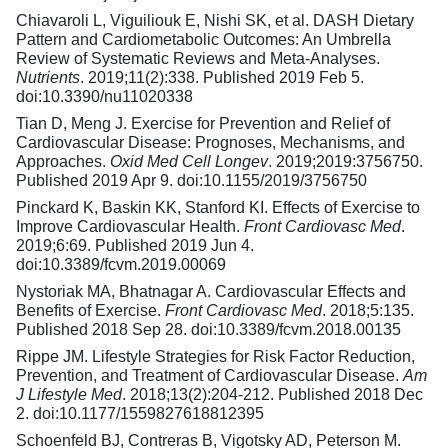
Chiavaroli L, Viguiliouk E, Nishi SK, et al. DASH Dietary
Pattern and Cardiometabolic Outcomes: An Umbrella
Review of Systematic Reviews and Meta-Analyses.
Nutrients
. 2019;11(2):338. Published 2019 Feb 5.
doi:10.3390/nu11020338
Tian D, Meng J. Exercise for Prevention and Relief of
Cardiovascular Disease: Prognoses, Mechanisms, and
Approaches.
Oxid Med Cell Longev
. 2019;2019:3756750.
Published 2019 Apr 9. doi:10.1155/2019/3756750
Pinckard K, Baskin KK, Stanford KI. Effects of Exercise to
Improve Cardiovascular Health.
Front Cardiovasc Med
.
2019;6:69. Published 2019 Jun 4.
doi:10.3389/fcvm.2019.00069
Nystoriak MA, Bhatnagar A. Cardiovascular Effects and
Benefits of Exercise.
Front Cardiovasc Med
. 2018;5:135.
Published 2018 Sep 28. doi:10.3389/fcvm.2018.00135
Rippe JM. Lifestyle Strategies for Risk Factor Reduction,
Prevention, and Treatment of Cardiovascular Disease.
Am
J Lifestyle Med
. 2018;13(2):204-212. Published 2018 Dec
2. doi:10.1177/1559827618812395
Schoenfeld BJ, Contreras B, Vigotsky AD, Peterson M.