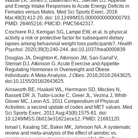
Wasse LK, Jones J, Batterham RL, Stensel DJ. Appetite
and Energy Intake Responses to Acute Energy Deficits in
Females versus Males. Med Sci Sports Exerc. 2016
Mar;48(3):412-20. doi: 10.1249/MSS.0000000000000793.
PMID: 26465216; PMCID: PMC5642317.
Crochiere RJ, Kerrigan SG, Lampe EW, et al. Is physical
activity a risk or protective factor for subsequent dietary
lapses among behavioral weight loss participants?.
Health
Psychol
. 2020;39(3):240-244. doi:10.1037/hea0000839
Douglas JA, Deighton K, Atkinson JM, Sari-Sarraf V,
Stensel DJ, Atkinson G. Acute Exercise and Appetite-
Regulating Hormones in Overweight and Obese
Individuals: A Meta-Analysis.
J Obes
. 2016;2016:2643625.
doi:10.1155/2016/2643625
Ainsworth BE, Haskell WL, Herrmann SD, Meckes N,
Bassett DR Jr, Tudor-Locke C, Greer JL, Vezina J, Whitt-
Glover MC, Leon AS. 2011 Compendium of Physical
Activities: a second update of codes and MET values. Med
Sci Sports Exerc. 2011 Aug;43(8):1575-81. doi:
10.1249/MSS.0b013e31821ece12. PMID: 21681120.
Ismail I, Keating SE, Baker MK, Johnson NA. A systematic
review and meta-analysis of the effect of aerobic vs.