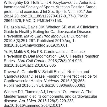
Willoughby DS, Hoffman JR, Krzykowski JL, Antonio J.
International Society of Sports Nutrition Position Stand:
protein and exercise. J Int Soc Sports Nutr. 2017 Jun
20;14:20. doi: 10.1186/s12970-017-0177-8. PMID:
28642676; PMCID: PMC5477153.
Pallazola VA, Davis DM, Whelton SP, et al. A Clinician’s
Guide to Healthy Eating for Cardiovascular Disease
Prevention.
Mayo Clin Proc Innov Qual Outcomes
.
2019;3(3):251-267. Published 2019 Aug 1.
doi:10.1016/j.mayocpiqo.2019.05.001
Yu E, Malik VS, Hu FB. Cardiovascular Disease
Prevention by Diet Modification: JACC Health Promotion
Series.
J Am Coll Cardiol
. 2018;72(8):914-926.
doi:10.1016/j.jacc.2018.02.085
Ravera A, Carubelli V, Sciatti E, et al. Nutrition and
Cardiovascular Disease: Finding the Perfect Recipe for
Cardiovascular Health.
Nutrients
. 2016;8(6):363.
Published 2016 Jun 14. doi:10.3390/nu8060363
Widmer RJ, Flammer AJ, Lerman LO, Lerman A. The
Mediterranean diet, its components, and cardiovascular
disease.
Am J Med
. 2015;128(3):229-238.
doi:10.1016/j.amjmed.2014.10.014