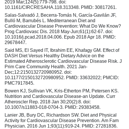
2019 Mar;124(5):779-798. doi:
10.1161/CIRCRESAHA.118.313348. PMID: 30817261.
Salas-Salvadó J, Becerra-Tomás N, García-Gavilán JF,
Bulló M, Barrubés L. Mediterranean Diet and
Cardiovascular Disease Prevention: What Do We Know?
Prog Cardiovasc Dis. 2018 May-Jun;61(1):62-67. doi:
10.1016/j.pcad.2018.04.006. Epub 2018 Apr 18. PMID:
29678447.
Said MS, El Sayed IT, Ibrahim EE, Khafagy GM. Effect of
DASH Diet Versus Healthy Dietary Advice on the
Estimated Atherosclerotic Cardiovascular Disease Risk. J
Prim Care Community Health. 2021 Jan-
Dec;12:2150132720980952. doi:
10.1177/2150132720980952. PMID: 33632022; PMCID:
PMC7917845.
Bowen KJ, Sullivan VK, Kris-Etherton PM, Petersen KS.
Nutrition and Cardiovascular Disease-an Update. Curr
Atheroscler Rep. 2018 Jan 30;20(2):8. doi:
10.1007/s11883-018-0704-3. PMID: 29383458.
Lanier JB, Bury DC, Richardson SW. Diet and Physical
Activity for Cardiovascular Disease Prevention. Am Fam
Physician. 2016 Jun 1;93(11):919-24. PMID: 27281836.