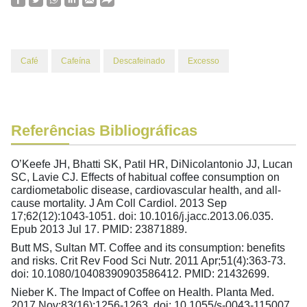
Café
Cafeína
Descafeinado
Excesso
Referências Bibliográficas
O’Keefe JH, Bhatti SK, Patil HR, DiNicolantonio JJ, Lucan
SC, Lavie CJ. Effects of habitual coffee consumption on
cardiometabolic disease, cardiovascular health, and all-
cause mortality. J Am Coll Cardiol. 2013 Sep
17;62(12):1043-1051. doi: 10.1016/j.jacc.2013.06.035.
Epub 2013 Jul 17. PMID: 23871889.
Butt MS, Sultan MT. Coffee and its consumption: benefits
and risks. Crit Rev Food Sci Nutr. 2011 Apr;51(4):363-73.
doi: 10.1080/10408390903586412. PMID: 21432699.
Nieber K. The Impact of Coffee on Health. Planta Med.
2017 Nov;83(16):1256-1263. doi: 10.1055/s-0043-115007.