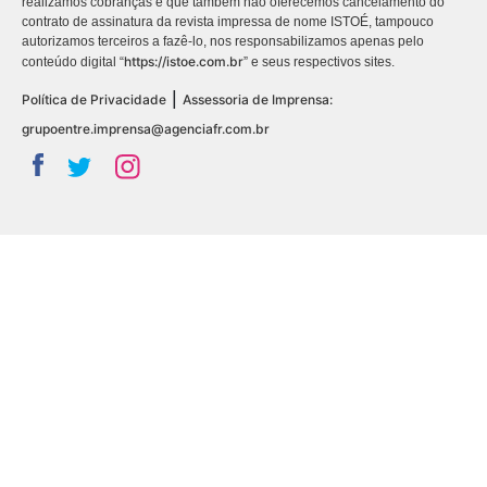
realizamos cobranças e que também não oferecemos cancelamento do
contrato de assinatura da revista impressa de nome ISTOÉ, tampouco
autorizamos terceiros a fazê-lo, nos responsabilizamos apenas pelo
https://istoe.com.br
conteúdo digital “
” e seus respectivos sites.
|
Política de Privacidade
Assessoria de Imprensa:
grupoentre.imprensa@agenciafr.com.br