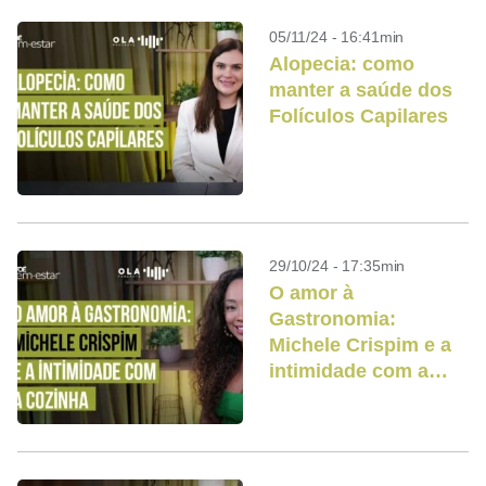
05/11/24 - 16:41min
Alopecia: como
manter a saúde dos
Folículos Capilares
29/10/24 - 17:35min
O amor à
Gastronomia:
Michele Crispim e a
intimidade com a
cozinha