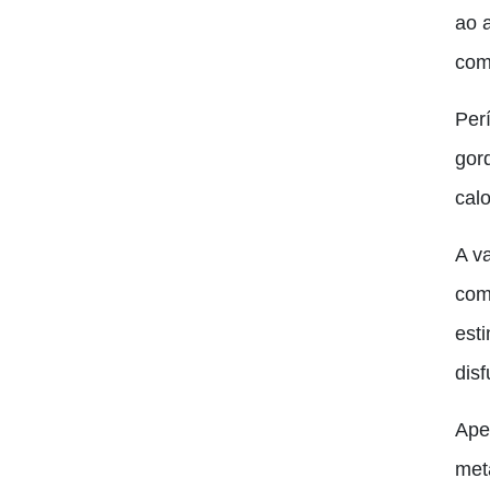
ao 
co
Per
gor
calo
A va
com
est
dis
Ape
met