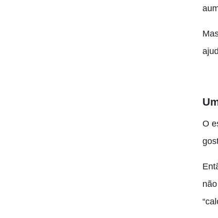
aum
Mas
aju
Uma
O e
gos
Ent
não
“ca