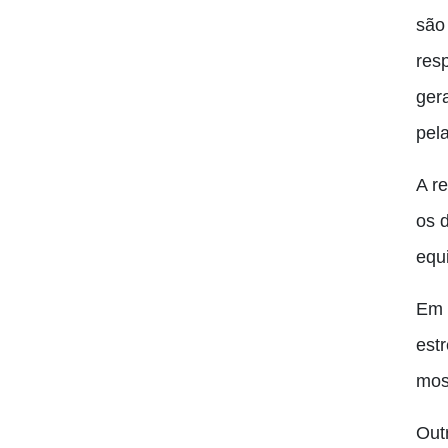
são
res
ger
pel
A r
os 
equi
Em 
est
mos
Out