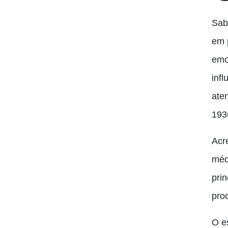
Sab
em 
emo
inf
ate
193
Acr
méd
pri
pro
O e