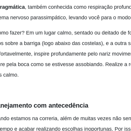
fragmática
, também conhecida como respiração profund
tema nervoso parassimpático, levando você para o modo 
omo fazer? Em um lugar calmo, sentado ou deitado de f
 sobre a barriga (logo abaixo das costelas), e a outra s
fortavelmente, inspire profundamente pelo nariz movim
ire pela boca como se estivesse assobiando. Realize a r
s calmo.
anejamento com antecedência
ndo estamos na correria, além de muitas vezes não se
 tempo e acabar realizando escolhas inoportunas. Por i