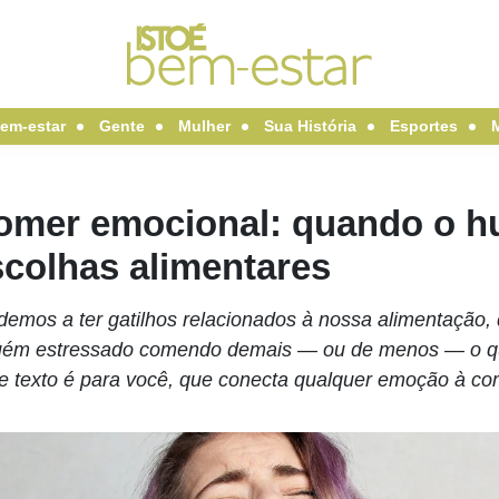
em-estar
Gente
Mulher
Sua História
Esportes
omer emocional: quando o hu
scolhas alimentares
demos a ter gatilhos relacionados à nossa alimentação,
uém estressado comendo demais — ou de menos — o qu
e texto é para você, que conecta qualquer emoção à co