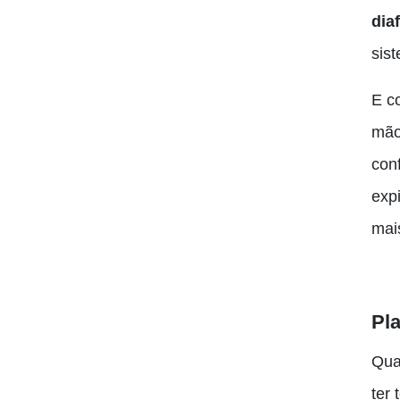
dia
sis
E c
mãos
con
exp
mai
Pl
Qua
ter