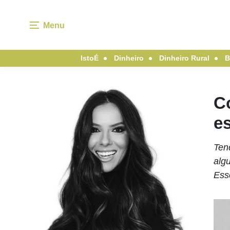
Menu
IstoÉ
Dinheiro
Dinheiro Rural
B
C
e
Ten
alg
Ess