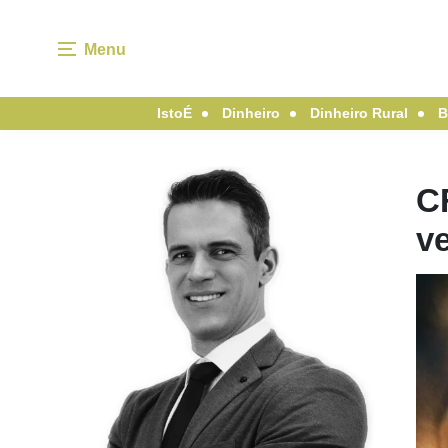
Menu
IstoÉ
Dinheiro
Dinheiro Rural
B
CF
ve