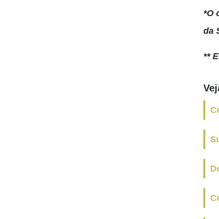
*O 
da 
** 
Ve
C
S
Do
Co