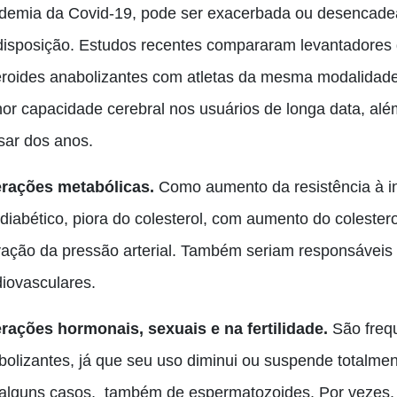
demia da Covid-19, pode ser exacerbada ou desencad
disposição. Estudos recentes compararam levantadores 
eroides anabolizantes com atletas da mesma modalidad
or capacidade cerebral nos usuários de longa data, al
sar dos anos.
erações metabólicas.
Como aumento da resistência à in
-diabético, piora do colesterol, com aumento do coleste
vação da pressão arterial
. T
ambém seriam responsáveis
diovasculares.
erações hormonais, sexuais e na fertilidade.
São frequ
bolizantes, já que seu uso diminui ou suspende totalmen
alguns casos
,
também de espermatozoides
. P
or vezes