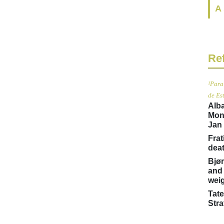
A
Ref
¹Para
de Es
Alba
Mont
Jan 
Frat
deat
Bjør
and 
weig
Tate
Stra