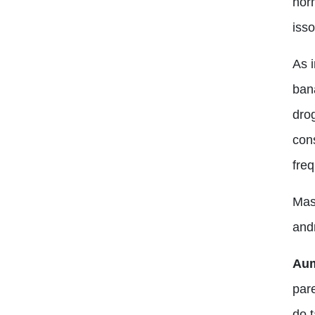
hor
iss
As 
bana
dro
con
freq
Mas
and
Aum
par
do 