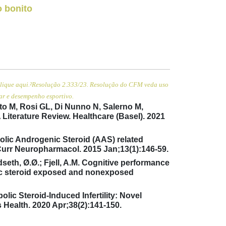
o bonito
lique aqui.
²Resolução 2.333/23. Resolução do CFM veda uso
ar e desempenho esportivo.
to M, Rosi GL, Di Nunno N, Salerno M,
Literature Review. Healthcare (Basel). 2021
bolic Androgenic Steroid (AAS) related
 Curr Neuropharmacol. 2015 Jan;13(1):146-59.
dseth, Ø.Ø.; Fjell, A.M. Cognitive performance
nic steroid exposed and nonexposed
lic Steroid-Induced Infertility: Novel
 Health. 2020 Apr;38(2):141-150.