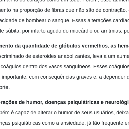
ento na proporção de fibras que não são de contração, 
acidade de bombear o sangue. Essas alterações cardíac
e súbita, por infarto agudo do miocárdio ou arritmias
,
po
ento da quantidade de glóbulos vermelhos
,
as hem
iscriminado de esteroides anabolizantes, leva a um aum
 coágulos dentro dos vasos sanguíneos. Esses coágulo
a importante, com consequências graves e, a depender d
orte.
erações de humor, doenças psiquiátricas e neurológi
bém é capaz de alterar o humor de seus usuários, deix
nças psiquiátricas como a ansiedade, já tão frequente 