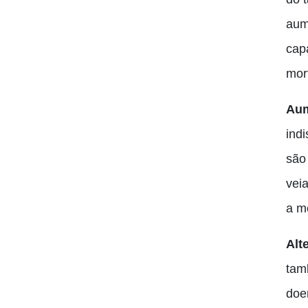
aum
cap
mort
Aum
ind
são
vei
a m
Alt
tam
doe