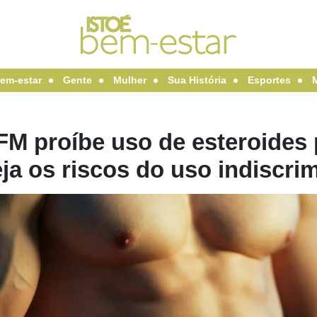
em-estar
Gente
Mulher
Sua História
Esportes
M proíbe uso de esteroides p
ja os riscos do uso indiscri