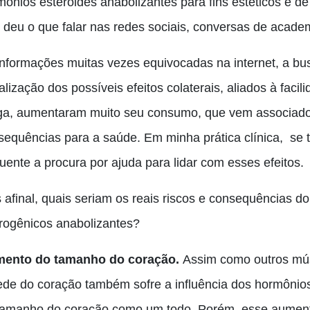
mônios esteroides anabolizantes para fins estéticos e 
o deu o que falar nas redes sociais, conversas de acad
informações muitas vezes equivocadas na internet, a bus
lização dos possíveis efeitos colaterais, aliados à faci
ga, aumentaram muito seu consumo, que vem associado
sequências para a saúde. Em minha prática clínica
,
se t
uente a procura por ajuda para lidar com esses efeitos.
 afinal, quais seriam os reais riscos e consequências do
rogênicos anabolizantes?
ento do tamanho do coração.
A
ssim como outros mú
ede do coração também sofre a influência dos hormônio
tamanho do coração como um todo
. P
orém
,
esse aument