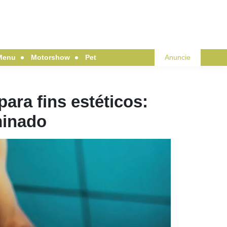
Menu
Motorshow
Pet
Anuncie
ara fins estéticos:
minado