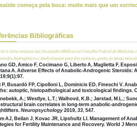
 saúde começa pela boca: muito mais que um sorris
erências Bibliográficas
 ler a carta conjunta das Sociedades Médicas ao Conselho Federal de Medicina, c
teroides Androgênicos e Anabolizantes para fins estéticos, ganho de massa muscul
no GD, Amico F, Cocimano G, Liberto A, Maglietta F, Esposi
ana A. Adverse Effects of Anabolic-Androgenic Steroids: A 
19;9(1):97.
i P, Busardò FP, Cipolloni L, Dominicis ED, Fineschi V. Ana
hs: autoptic, histopathological and toxicological findings.
nebekk, A.; Westlye, L.T.; Walhovd, K.B.; Jørstad, M.L.; Sun
structural brain correlates in long-term anabolic-androge
htlifters.
Neuropsychology
2019,
33
, 547.
m AJ, Beilan J, Kovac JR, Lipshultz LI. Management of Anabo
tegies for Fertility Maintenance and Recovery. World J Mens