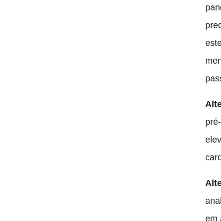
pan
pre
est
men
pas
Alt
pré
ele
car
Alt
ana
em 