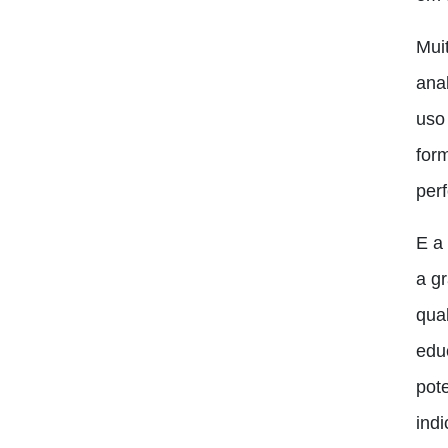
Mui
ana
uso 
for
per
E a
a g
qua
edu
pot
ind