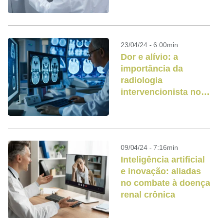
23/04/24 - 6:00min
Dor e alívio: a
importância da
radiologia
intervencionista no
tratamento do câncer
09/04/24 - 7:16min
Inteligência artificial
e inovação: aliadas
no combate à doença
renal crônica