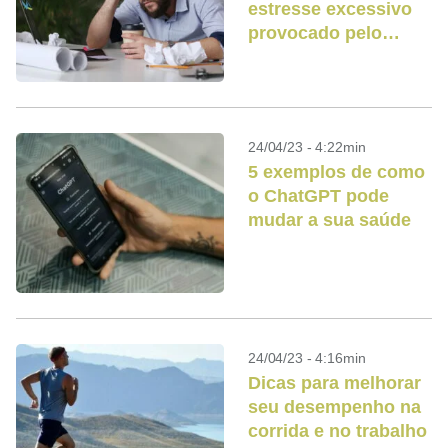
estresse excessivo
provocado pelo
trabalho leva ao
esgotamento
24/04/23 - 4:22min
5 exemplos de como
o ChatGPT pode
mudar a sua saúde
24/04/23 - 4:16min
Dicas para melhorar
seu desempenho na
corrida e no trabalho