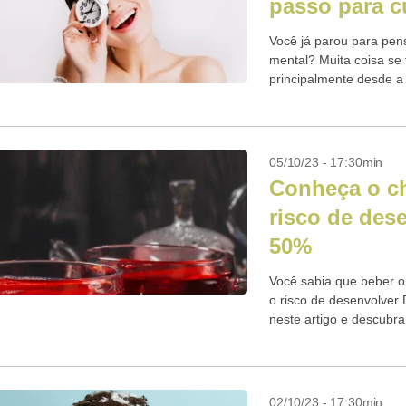
passo para c
Você já parou para pen
mental? Muita coisa se
principalmente desde a
é o primeiro passo...
05/10/23 - 17:30min
Conheça o ch
risco de des
50%
Você sabia que beber o 
o risco de desenvolver 
neste artigo e descubra
02/10/23 - 17:30min