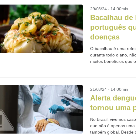
29/03/24 - 14:00min
Bacalhau de 
português qu
doenças
O bacalhau é uma refe
durante todo o ano, nã
muitos benefícios que 
Santa, vamos...
21/03/24 - 14:00min
Alerta dengu
tornou uma 
No Brasil, vivemos cas
que não é apenas uma p
também global. Desde q