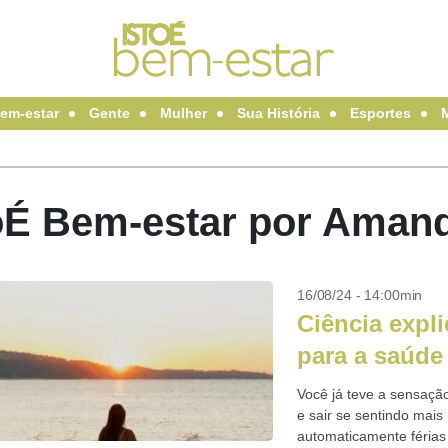
em-estar
Gente
Mulher
Sua História
Esportes
oÉ Bem-estar por Aman
16/08/24 - 14:00min
Ciência expl
para a saúde 
Você já teve a sensaçã
e sair se sentindo mai
automaticamente férias