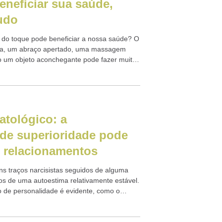
eneficiar sua saúde,
udo
 do toque pode beneficiar a nossa saúde? O
ícia, um abraço apertado, uma massagem
o um objeto aconchegante pode fazer muito
atológico: a
de superioridade pode
s relacionamentos
s traços narcisistas seguidos de alguma
s de uma autoestima relativamente estável.
 de personalidade é evidente, como o
 pode prejudicar os relacionamentos com
.