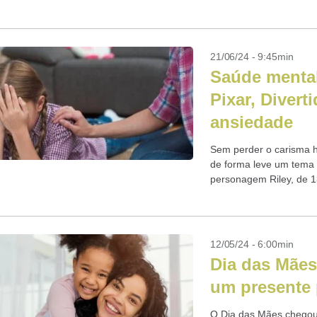
relaxamento e fuga de..
21/06/24 - 9:45min
Saúde menta
Pixar, Divert
ansiedade
Sem perder o carisma ha
de forma leve um tema 
personagem Riley, de 1
puberdade...
12/05/24 - 6:00min
Dia das Mães
um presente 
O Dia das Mães chegou