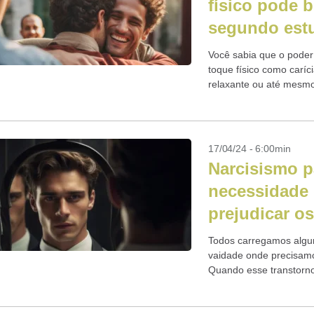
físico pode b
segundo est
Você sabia que o poder
toque físico como car
relaxante ou até mesm
bem ao...
17/04/24 - 6:00min
Narcisismo p
necessidade 
prejudicar o
Todos carregamos algun
vaidade onde precisamo
Quando esse transtorno
narcisismo patológico,
graves consequências..