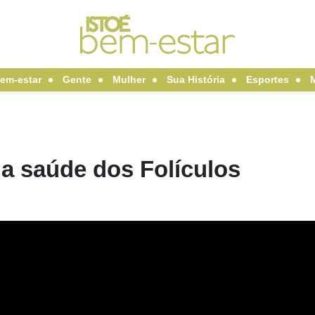
em-estar
Gente
Mulher
Sua História
Esportes
a saúde dos Folículos