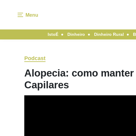
Menu
IstoÉ
Dinheiro
Dinheiro Rural
B
Podcast
Alopecia: como manter 
Capilares