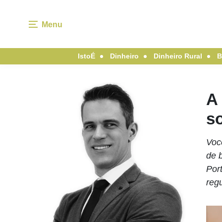
Menu
IstoÉ
Dinheiro
Dinheiro Rural
B
A
so
Voc
de 
Port
reg