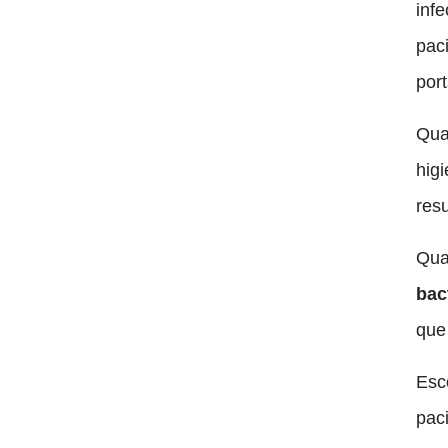
inf
pac
por
Qua
hig
res
Qua
bac
que
Esc
pac