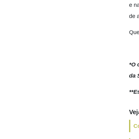
e n
de 
Que
*O 
da 
**E
Ve
C