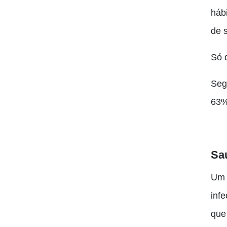
hábi
de s
Só 
Seg
63%
Sa
Um
inf
que