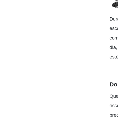
Dur
esc
com
dia
est
Do 
Que
esc
pre