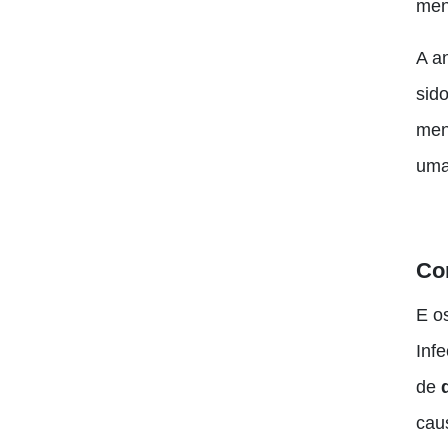
men
A a
sid
men
uma
Co
E o
Inf
de
cau