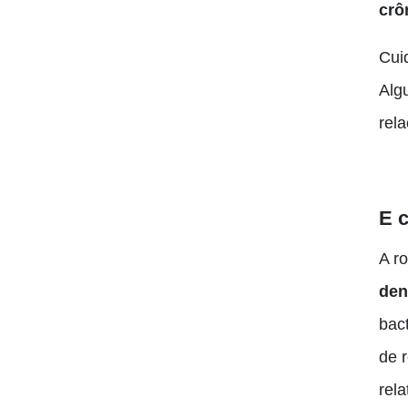
crô
Cui
Alg
rel
E 
A r
den
bac
de 
rel