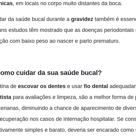
nicas
, em locais no corpo muito distantes da boca.
dar da saúde bucal durante a
gravidez
também é essenc
uns estudos têm mostrado que as doenças periodontais (
ação com baixo peso ao nascer e parto prematuro.
como cuidar da sua saúde bucal?
otina de
escovar os dentes
e usar
fio dental
adequadame
tista
para avaliações e limpeza, são a melhor forma de 
terianas, diminuindo a chance de aparecimento de div
recuperação nos casos de internação hospitalar.
Se cons
ativamente simples e barato, deveria ser encarado com