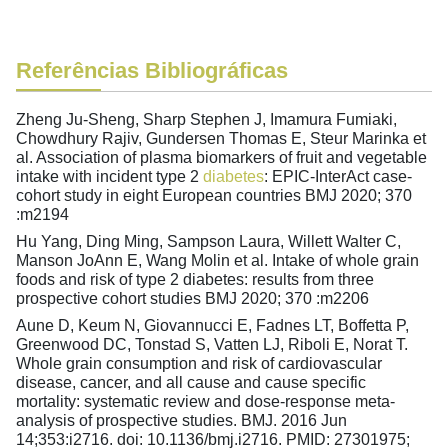
Referências Bibliográficas
Zheng Ju-Sheng, Sharp Stephen J, Imamura Fumiaki,
Chowdhury Rajiv, Gundersen Thomas E, Steur Marinka et
al. Association of plasma biomarkers of fruit and vegetable
intake with incident type 2
diabetes
: EPIC-InterAct case-
cohort study in eight European countries BMJ 2020; 370
:m2194
Hu Yang, Ding Ming, Sampson Laura, Willett Walter C,
Manson JoAnn E, Wang Molin et al. Intake of whole grain
foods and risk of type 2 diabetes: results from three
prospective cohort studies BMJ 2020; 370 :m2206
Aune D, Keum N, Giovannucci E, Fadnes LT, Boffetta P,
Greenwood DC, Tonstad S, Vatten LJ, Riboli E, Norat T.
Whole grain consumption and risk of cardiovascular
disease, cancer, and all cause and cause specific
mortality: systematic review and dose-response meta-
analysis of prospective studies. BMJ. 2016 Jun
14;353:i2716. doi: 10.1136/bmj.i2716. PMID: 27301975;