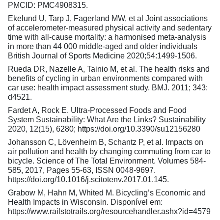
PMCID: PMC4908315.
Ekelund U, Tarp J, Fagerland MW, et al Joint associations
of accelerometer-measured physical activity and sedentary
time with all-cause mortality: a harmonised meta-analysis
in more than 44 000 middle-aged and older individuals
British Journal of Sports Medicine 2020;54:1499-1506.
Rueda DR, Nazelle A, Tainio M, et al. The health risks and
benefits of cycling in urban environments compared with
car use: health impact assessment study. BMJ. 2011; 343:
d4521.
Fardet A, Rock E. Ultra-Processed Foods and Food
System Sustainability: What Are the Links? Sustainability
2020, 12(15), 6280; https://doi.org/10.3390/su12156280
Johansson C, Lövenheim B, Schantz P, et al. Impacts on
air pollution and health by changing commuting from car to
bicycle. Science of The Total Environment. Volumes 584-
585, 2017, Pages 55-63, ISSN 0048-9697.
https://doi.org/10.1016/j.scitotenv.2017.01.145.
Grabow M, Hahn M, Whited M. Bicycling’s Economic and
Health Impacts in Wisconsin. Disponível em:
https://www.railstotrails.org/resourcehandler.ashx?id=4579