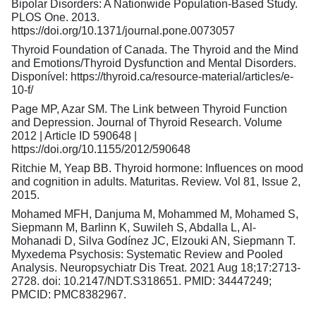
Bipolar Disorders: A Nationwide Population-Based Study.
PLOS One. 2013.
https://doi.org/10.1371/journal.pone.0073057
Thyroid Foundation of Canada. The Thyroid and the Mind
and Emotions/Thyroid Dysfunction and Mental Disorders.
Disponível: https://thyroid.ca/resource-material/articles/e-
10-f/
Page MP, Azar SM. The Link between Thyroid Function
and Depression. Journal of Thyroid Research. Volume
2012 | Article ID 590648 |
https://doi.org/10.1155/2012/590648
Ritchie M, Yeap BB. Thyroid hormone: Influences on mood
and cognition in adults. Maturitas. Review. Vol 81, Issue 2,
2015.
Mohamed MFH, Danjuma M, Mohammed M, Mohamed S,
Siepmann M, Barlinn K, Suwileh S, Abdalla L, Al-
Mohanadi D, Silva Godínez JC, Elzouki AN, Siepmann T.
Myxedema Psychosis: Systematic Review and Pooled
Analysis. Neuropsychiatr Dis Treat. 2021 Aug 18;17:2713-
2728. doi: 10.2147/NDT.S318651. PMID: 34447249;
PMCID: PMC8382967.