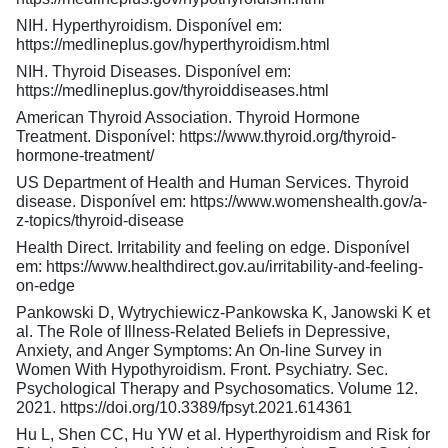
NIH. Hyperthyroidism. Disponível em:
https://medlineplus.gov/hyperthyroidism.html
NIH. Thyroid Diseases. Disponível em:
https://medlineplus.gov/thyroiddiseases.html
American Thyroid Association. Thyroid Hormone
Treatment. Disponível: https://www.thyroid.org/thyroid-
hormone-treatment/
US Department of Health and Human Services. Thyroid
disease. Disponível em: https://www.womenshealth.gov/a-
z-topics/thyroid-disease
Health Direct. Irritability and feeling on edge. Disponível
em: https://www.healthdirect.gov.au/irritability-and-feeling-
on-edge
Pankowski D, Wytrychiewicz-Pankowska K, Janowski K et
al. The Role of Illness-Related Beliefs in Depressive,
Anxiety, and Anger Symptoms: An On-line Survey in
Women With Hypothyroidism. Front. Psychiatry. Sec.
Psychological Therapy and Psychosomatics. Volume 12.
2021. https://doi.org/10.3389/fpsyt.2021.614361
Hu L, Shen CC, Hu YW et al. Hyperthyroidism and Risk for